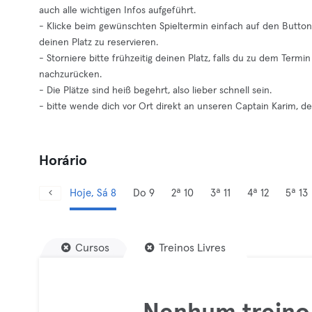
auch alle wichtigen Infos aufgeführt.
- Klicke beim gewünschten Spieltermin einfach auf den Button "
deinen Platz zu reservieren.
- Storniere bitte frühzeitig deinen Platz, falls du zu dem Term
nachzurücken.
- Die Plätze sind heiß begehrt, also lieber schnell sein.
- bitte wende dich vor Ort direkt an unseren Captain Karim, d
Horário
Hoje, Sá 8
Do 9
2ª 10
3ª 11
4ª 12
5ª 13
Cursos
Treinos Livres