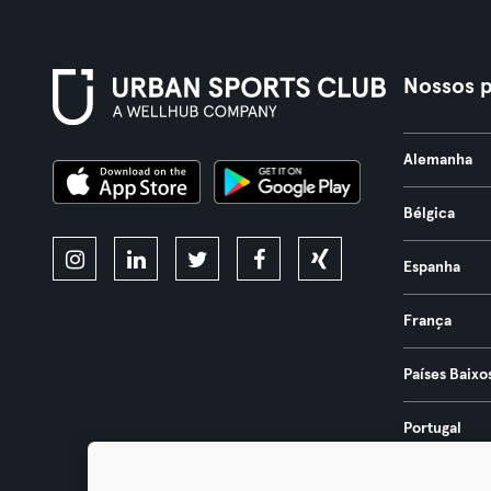
Nossos p
Alemanha
Bélgica
Espanha
França
Países Baixo
Portugal
Áustria