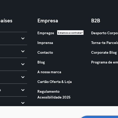
aíses
Empresa
B2B
Empregos
Desporto Corpo
Estamos a contratar!
Imprensa
Torna-te Parcei
Contacto
Corporate Blog
Blog
Programa de em
A nossa marca
Cartão Oferta & Loja
s
Regulamento
Acessibilidade 2025