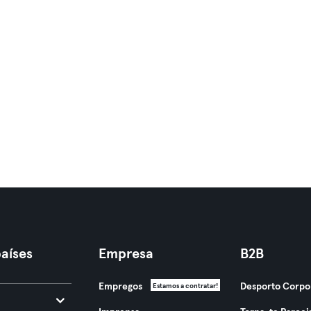
aíses
Empresa
B2B
Empregos
Desporto Corpo
Estamos a contratar!