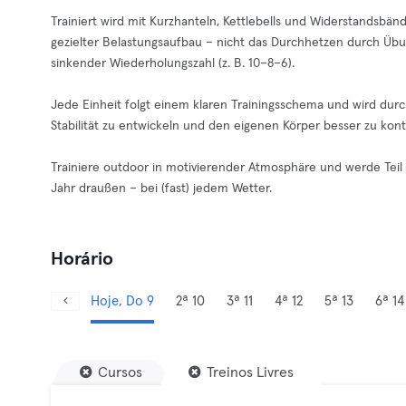
Trainiert wird mit Kurzhanteln, Kettlebells und Widerstandsbän
gezielter Belastungsaufbau – nicht das Durchhetzen durch Übu
sinkender Wiederholungszahl (z. B. 10–8–6).
Jede Einheit folgt einem klaren Trainingsschema und wird durch
Stabilität zu entwickeln und den eigenen Körper besser zu kontr
Trainiere outdoor in motivierender Atmosphäre und werde Teil 
Jahr draußen – bei (fast) jedem Wetter.
Horário
Hoje, Do 9
2ª 10
3ª 11
4ª 12
5ª 13
6ª 14
Cursos
Treinos Livres