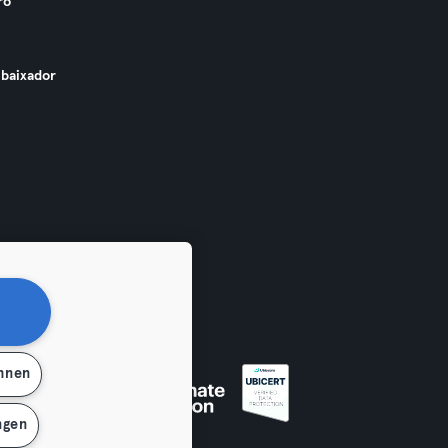
ro
baixador
ehnen
ngen