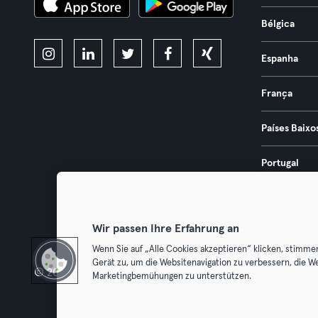
Bélgica
Espanha
França
Países Baixo
Portugal
Áustria
Wir passen Ihre Erfahrung an
Wenn Sie auf „Alle Cookies akzeptieren“ klicken, stimme
Gerät zu, um die Websitenavigation zu verbessern, die W
© 2026 Urban Sports Group GmbH. All rights reserved.
Termos & Co
Marketingbemühungen zu unterstützen.
Cancelar 