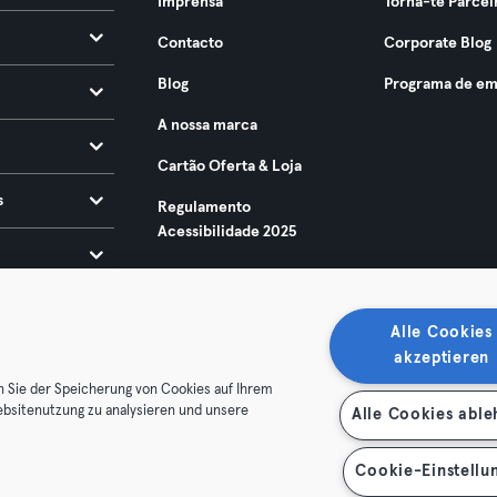
Imprensa
Torna-te Parcei
Contacto
Corporate Blog
Blog
Programa de em
A nossa marca
Cartão Oferta & Loja
s
Regulamento
Acessibilidade 2025
Alle Cookies
akzeptieren
n Sie der Speicherung von Cookies auf Ihrem
ebsitenutzung zu analysieren und unsere
Alle Cookies abl
ndições
Privacidade
Imprimir
Rescindir contratos aqui
contratos aqui
Cookie-Einstellu