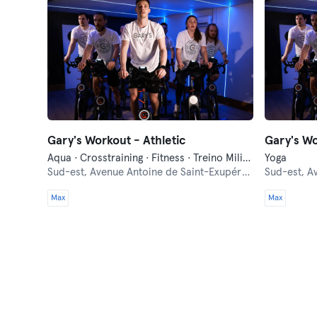
Gary's Workout - Athletic
Gary's Wo
Aqua · Crosstraining · Fitness · Treino Militar
Yoga
Sud-est,
Avenue Antoine de Saint-Exupéry 231
Sud-est,
Av
Max
Max