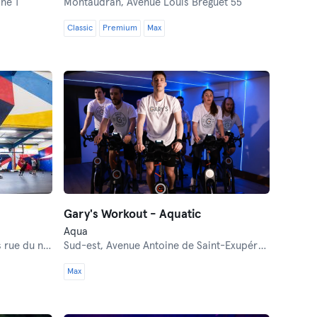
ne 1
Montaudran,
Avenue Louis Breguet 55
Classic
Premium
Max
Gary's Workout - Aquatic
Aqua
rue du négoce
Sud-est,
Avenue Antoine de Saint-Exupéry 231
Max