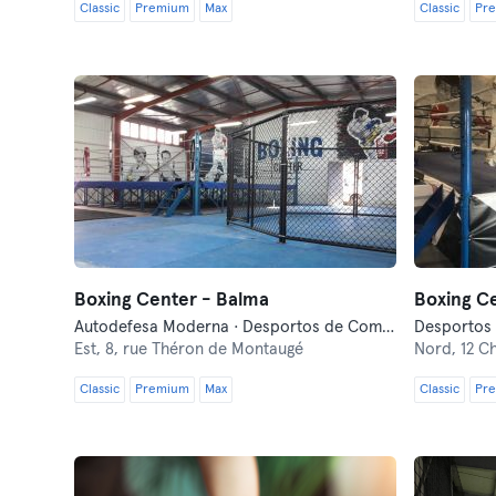
Classic
Premium
Max
Classic
Pr
Boxing Center - Balma
Boxing C
Autodefesa Moderna · Desportos de Combate · Fitness · Luta Livre
Desportos 
Est,
8, rue Théron de Montaugé
Nord,
12 C
Classic
Premium
Max
Classic
Pr