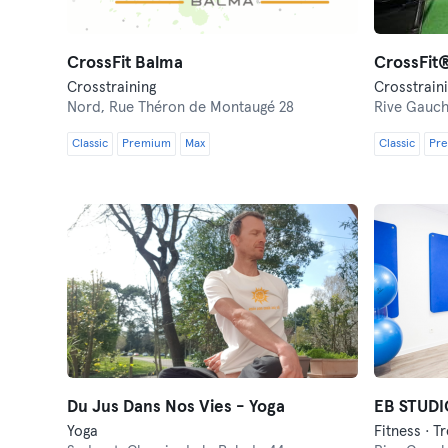
CrossFit Balma
CrossFit®
Crosstraining
Crosstrain
Nord,
Rue Théron de Montaugé 28
Rive Gauc
Classic
Premium
Max
Classic
Pr
Du Jus Dans Nos Vies - Yoga
EB STUDI
Yoga
Fitness · T