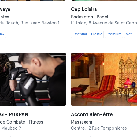
avaya
Cap Loisirs
lates
Badmínton · Padel
du-Touch,
Rue Isaac Newton 1
L'Union,
8 Avenue de Saint Capr
Max
Essential
Classic
Premium
Max
G - PURPAN
Accord Bien-être
de Combate · Fitness
Massagem
 Maubec 91
Centre,
12 Rue Temponières