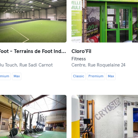
Classico Foot - Terrains de Foot Indoor
Cloro'Fil
Fitness
Du Touch,
Rue Sadi Carnot
Centre,
Rue Roquelaine 24
emium
Max
Classic
Premium
Max