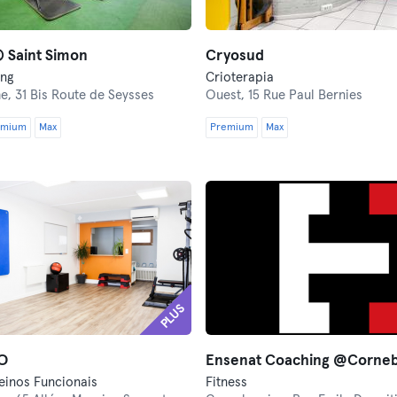
 Saint Simon
Cryosud
ing
Crioterapia
he,
31 Bis Route de Seysses
Ouest,
15 Rue Paul Bernies
emium
Max
Premium
Max
PLUS
O
Ensenat Coaching @Corneb
reinos Funcionais
Fitness