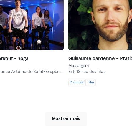
rkout - Yoga
Massagem
enue Antoine de Saint-Exupéry 231
Est,
18 rue des lilas
Premium
Max
Mostrar mais