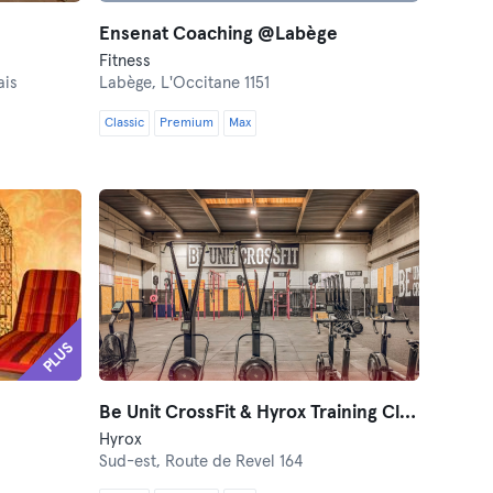
Ensenat Coaching @Labège
Fitness
ais
Labège,
L'Occitane 1151
Classic
Premium
Max
PLUS
Be Unit CrossFit & Hyrox Training Club
Hyrox
Sud-est,
Route de Revel 164