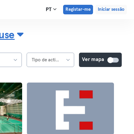
PT
Registar-me
Iniciar sessão
use
Ver mapa
s
Tipo de actividade