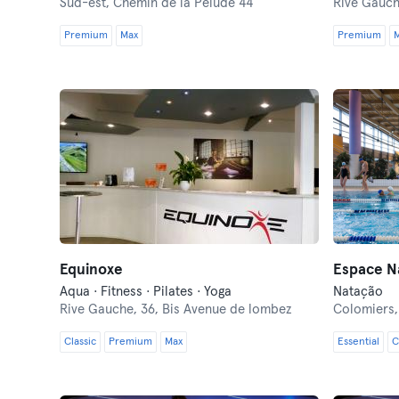
Sud-est,
Chemin de la Pelude 44
Rive Gauc
Premium
Max
Premium
Equinoxe
Espace N
Aqua · Fitness · Pilates · Yoga
Natação
Rive Gauche,
36, Bis Avenue de lombez
Colomiers
Classic
Premium
Max
Essential
C