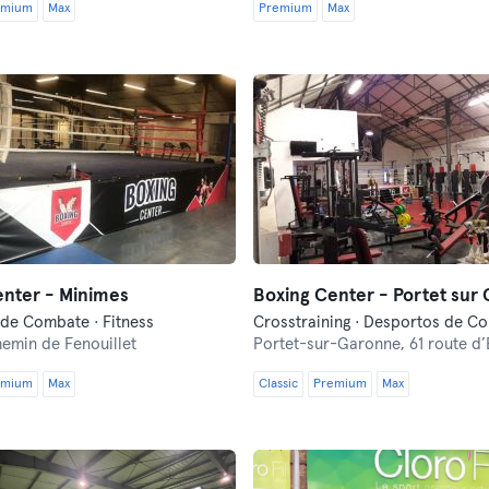
emium
Max
Premium
Max
enter - Minimes
Boxing Center - Portet sur
de Combate · Fitness
hemin de Fenouillet
Portet-sur-Garonne,
61 route d
emium
Max
Classic
Premium
Max