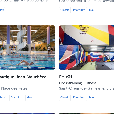
he,
65 Allées Maurice Sarraut,
Cornebarrieu,
Rue Emile Dewoiti
Max
Classic
Premium
Max
autique Jean-Vauchère
Fit-r31
Crosstraining · Fitness
,
Place des Fêtes
Saint-Orens-de-Gameville,
5 bis 
lassic
Premium
Max
Classic
Premium
Max