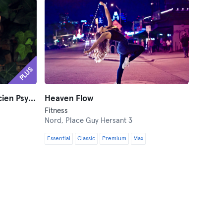
PLUS
Guillaume dardenne - Praticien Psychocorporel
Heaven Flow
Fitness
Nord,
Place Guy Hersant 3
Essential
Classic
Premium
Max