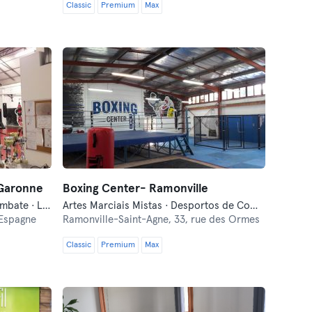
Classic
Premium
Max
 Garonne
Boxing Center- Ramonville
Crosstraining · Desportos de Combate · Luta Livre
Artes Marciais Mistas · Desportos de Combate · Fitness · Luta Livre
’Espagne
Ramonville-Saint-Agne,
33, rue des Ormes
Classic
Premium
Max