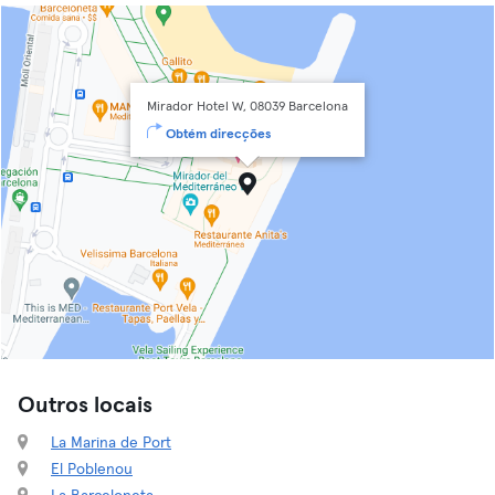
Mirador Hotel W, 08039 Barcelona
Obtém direcções
Outros locais
La Marina de Port
El Poblenou