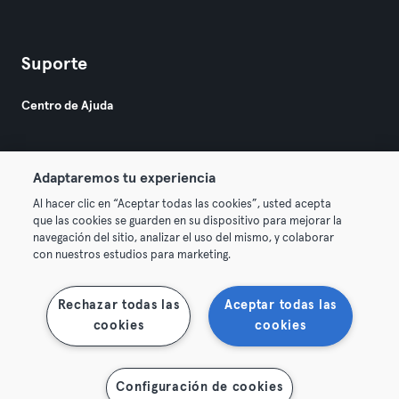
Suporte
Centro de Ajuda
Adaptaremos tu experiencia
Al hacer clic en “Aceptar todas las cookies”, usted acepta
que las cookies se guarden en su dispositivo para mejorar la
© 2026 Urban Sports Group GmbH. All rights reserved.
navegación del sitio, analizar el uso del mismo, y colaborar
Termos & Condições
Privacidade
Imprimir
con nuestros estudios para marketing.
Rescindir contratos aqui
Cancelar contratos aqui
Rechazar todas las
Aceptar todas las
cookies
cookies
Configuración de cookies