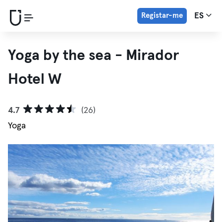
Registar-me
ES
Yoga by the sea - Mirador
Hotel W
4.7
(26)
Yoga