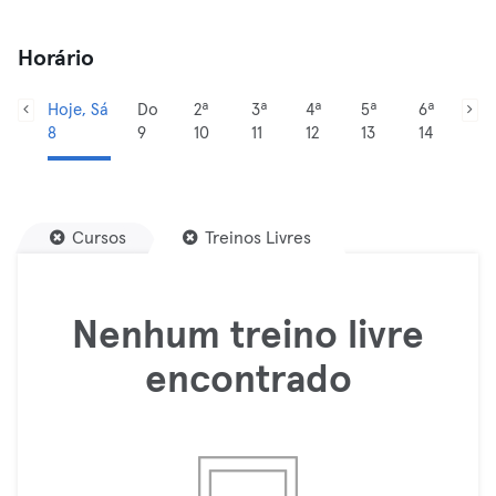
Horário
Hoje, Sá
Do
2ª
3ª
4ª
5ª
6ª
8
9
10
11
12
13
14
Cursos
Treinos Livres
Nenhum treino livre
encontrado