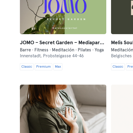
JOMO – Secret Garden – Mediapark/Gereonsviertel
Melis Sou
Barre · Fitness · Meditación · Pilates · Yoga
Meditació
Innenstadt,
Probsteigasse 44-46
Belgisches 
Classic
Premium
Max
Classic
Pr