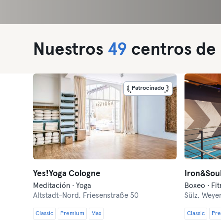
Nuestros
49
centros de 
Patrocinado
Yes!Yoga Cologne
Iron&Soul
Meditación · Yoga
Altstadt-Nord,
Friesenstraße 50
Sülz,
Weyer
Classic
Premium
Max
Classic
Pr