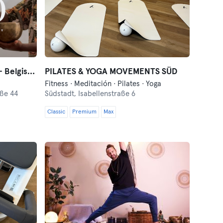
JOMO – Sound & Recovery – Belgisches
PILATES & YOGA MOVEMENTS SÜD
Fitness · Meditación · Pilates · Yoga
aße 44
Südstadt,
Isabellenstraße 6
Classic
Premium
Max