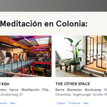
Meditación en Colonia:
 Köln
THE OTHER SPACE
Boxeo · Fitness · Hyrox · Meditación · Pilates
straßerweg 10
Ehrenfeld,
Vogelsanger Straße 1
emium
Max
Classic
Premium
Max