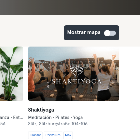
Mostrar mapa
Shaktiyoga
Barre · Bienestar · Bootcamp · Danza · Entrenamiento funcional · Fitness · Meditación · Pilates · Yoga
Meditación · Pilates · Yoga
95A
Sülz,
Sülzburgstraße 104-106
Classic
Premium
Max