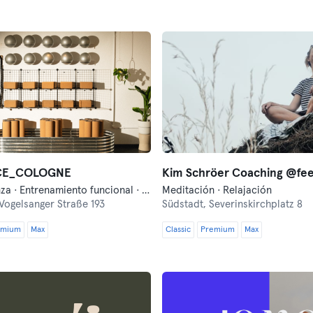
CE_COLOGNE
Barre · Danza · Entrenamiento funcional · Fitness · Meditación · Pilates · Yoga
Meditación · Relajación
Vogelsanger Straße 193
Südstadt,
Severinskirchplatz 8
emium
Max
Classic
Premium
Max