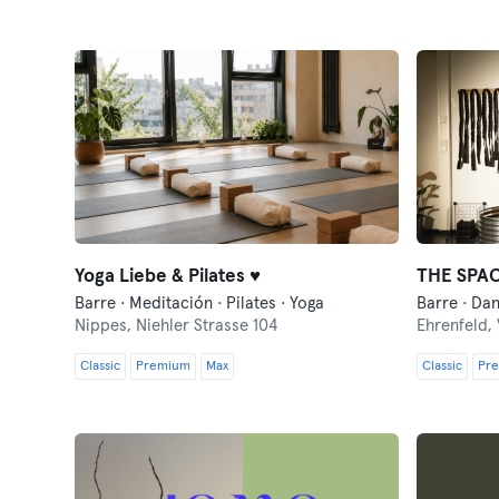
Yoga Liebe & Pilates ♥
THE SPA
Barre · Meditación · Pilates · Yoga
Nippes,
Niehler Strasse 104
Ehrenfeld,
Classic
Premium
Max
Classic
Pr