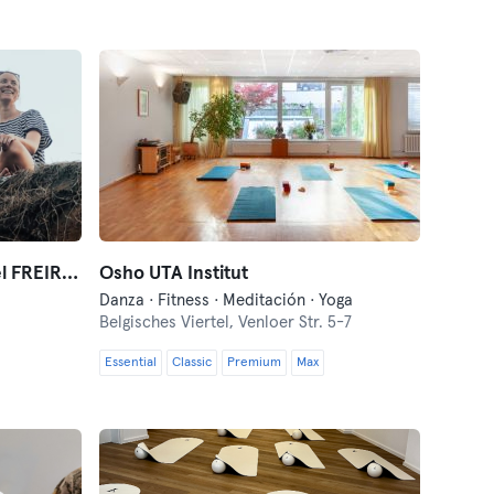
Kim Schröer Coaching @feel FREIRAUM Südstadt
Osho UTA Institut
Danza · Fitness · Meditación · Yoga
Belgisches Viertel,
Venloer Str. 5-7
Essential
Classic
Premium
Max