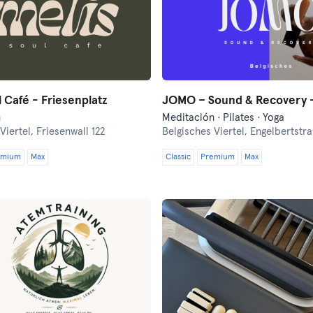
l Café - Friesenplatz
n
Meditación · Pilates · Yoga
Viertel,
Friesenwall 122
Belgisches Viertel,
Engelbertstr
emium
Max
Classic
Premium
Max