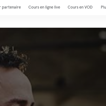
r partenaire
Cours en ligne live
Cours en VOD
Pl