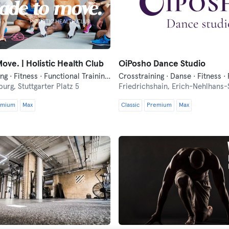
ove. | Holistic Health Club
OiPosho Dance Studio
Crosstraining · Fitness · Functional Training · Pilates · Yoga
burg,
Stuttgarter Platz 5
Friedrichshain,
Erich-Nehlhans-S
emium
Max
Classic
Premium
Max