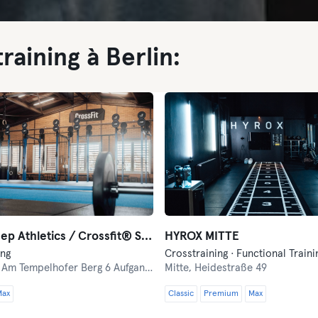
raining à Berlin:
Black Sheep Athletics / Crossfit® Sheep Pack
HYROX MITTE
ing
Crosstraining · Functional Traini
,
Am Tempelhofer Berg 6 Aufgang 5
Mitte,
Heidestraße 49
Max
Classic
Premium
Max