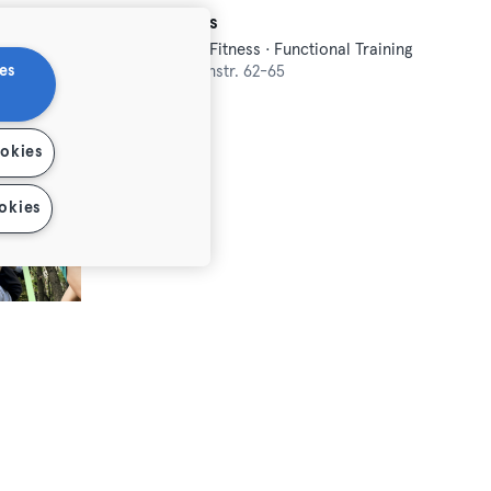
Argo Athletics
Crosstraining · Fitness · Functional Training · Hyrox
Crosstraining · Fitness · Functional Training
es
Pankow,
Mühlenstr. 62-65
Premium
Max
ookies
okies
Outdoor Fitness - Treptower Park/Plänterwald
36131184996