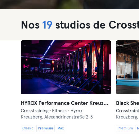
Nos
19
studios de Crosst
HYROX Performance Center Kreuzberg by Kniger
Crosstraining · Fitness · Hyrox
Crosstrain
Kreuzberg,
Alexandrinenstraße 2-3
Kreuzberg
Classic
Premium
Max
Premium