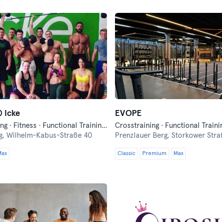
️ Icke
EVOPE
Crosstraining · Fitness · Functional Training · Hyrox
Crosstraining · Functional Traini
g,
Wilhelm-Kabus-Straße 40
Prenzlauer Berg,
Storkower Stra
Max
Classic
Premium
Max