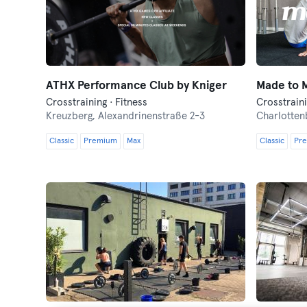
ATHX Performance Club by Kniger
Made to M
Crosstraining · Fitness
Kreuzberg,
Alexandrinenstraße 2-3
Charlotten
Classic
Premium
Max
Classic
Pr