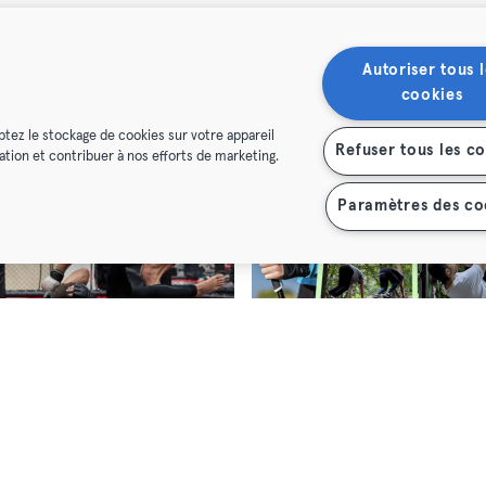
tics
Win Club CrossFit®
Crosstraining · Fitness · Functional Training · Yoga
g,
Rathausstraße 12
Steglitz,
Mittelstraße 34
Autoriser tous l
cookies
Max
Classic
Premium
Max
ptez le stockage de cookies sur votre appareil
Refuser tous les c
isation et contribuer à nos efforts de marketing.
Paramètres des co
t Academy Berlin
Arts Martiaux Mixtes · Arts Martiaux Traditionnels · Boxe · Crosstraining · Free Fight
Crosstraining
orf,
Brunowstraße 52
Treptow,
52.493585385826215, 13.464
emium
Max
Classic
Premium
Max