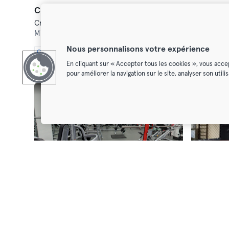
CFM Mitte Berlin
BLN.Athle
Crosstraining · Fitness · Functional Training · Hyrox
Mitte,
Heidestraße 48
Lichtenber
Nous personnalisons votre expérience
Classic
Premium
Max
Premium
En cliquant sur « Accepter tous les cookies », vous acce
pour améliorer la navigation sur le site, analyser son util
clever fit Falkensee
Black Bel
Crosstraining · Fitness · Functional Training
Falkensee,
Poststraße 48/50
Reinickend
Classic
Premium
Max
Classic
Pr