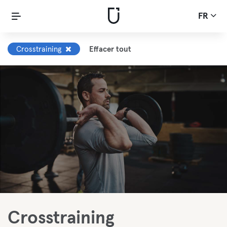
FR
Crosstraining
Effacer tout
Crosstraining