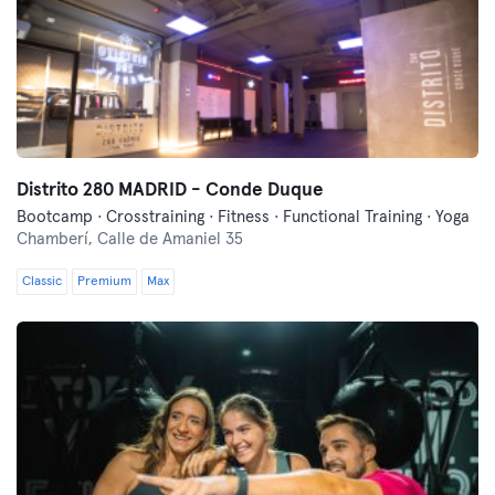
Distrito 280 MADRID - Conde Duque
Bootcamp · Crosstraining · Fitness · Functional Training · Yoga
Chamberí,
Calle de Amaniel 35
Classic
Premium
Max