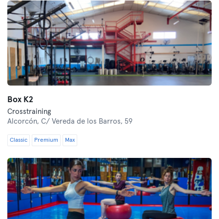
Box K2
Crosstraining
Alcorcón,
C/ Vereda de los Barros, 59
Classic
Premium
Max