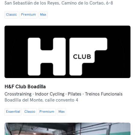
San Sebastián de los Reyes,
Camino de lo Cortao, 6-8
Classic
Premium
Max
H&F Club Boadilla
Crosstraining · Indoor Cycling · Pilates · Treinos Funcionais
Boadilla del Monte,
calle convento 4
Essential
Classic
Premium
Max