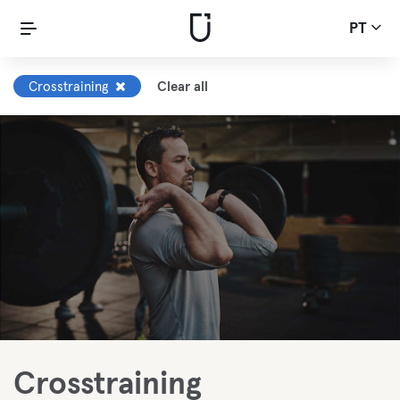
PT
Crosstraining
Clear all
Crosstraining