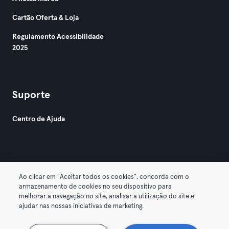
Cartão Oferta & Loja
Regulamento Acessibilidade
2025
Suporte
Centro de Ajuda
Ao clicar em "Aceitar todos os cookies", concorda com o
armazenamento de cookies no seu dispositivo para
© 2026 Urban Sports Group GmbH. All rights reserved.
melhorar a navegação no site, analisar a utilização do site e
Termos & Condições
Privacidade
Imprimir
ajudar nas nossas iniciativas de marketing.
Cancelar contratos aqui