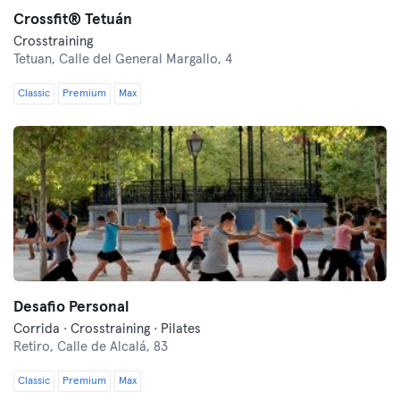
Crossfit® Tetuán
Crosstraining
Tetuan,
Calle del General Margallo, 4
Classic
Premium
Max
Desafio Personal
Corrida · Crosstraining · Pilates
Retiro,
Calle de Alcalá, 83
Classic
Premium
Max