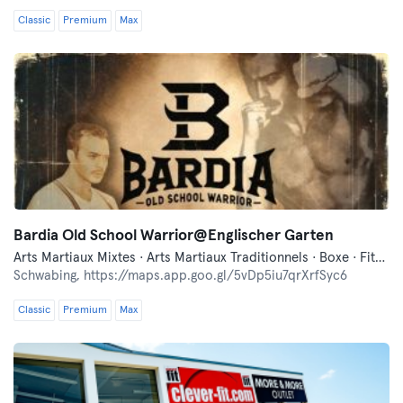
Classic
Premium
Max
Bardia Old School Warrior@Englischer Garten
Arts Martiaux Mixtes · Arts Martiaux Traditionnels · Boxe · Fitness · Free Fight · Self-défense
Schwabing,
https://maps.app.goo.gl/5vDp5iu7qrXrfSyc6
Classic
Premium
Max