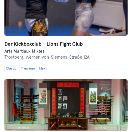
Der Kickboxclub - Lions Fight Club
Arts Martiaux Mixtes
Trostberg,
Werner-von-Siemens-Straße 12A
Classic
Premium
Max