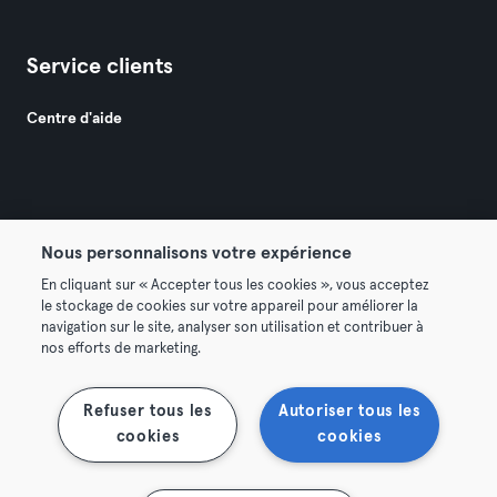
Service clients
Centre d'aide
Nous personnalisons votre expérience
© 2026 Urban Sports Group GmbH. All rights reserved.
En cliquant sur « Accepter tous les cookies », vous acceptez
Conditions générales
Politique de confidentialité
le stockage de cookies sur votre appareil pour améliorer la
navigation sur le site, analyser son utilisation et contribuer à
Mentions légales
Résilier les contrats ici
nos efforts de marketing.
Se rétracter ici
Refuser tous les
Autoriser tous les
cookies
cookies