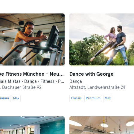
all inclusive Fitness München - Neuhausen
Dance with George
Artes Marciais Mistas · Dança · Fitness · Pilates · Yoga
Dança
,
Dachauer Straße 92
Altstadt,
Landwehrstraße 24
emium
Max
Classic
Premium
Max