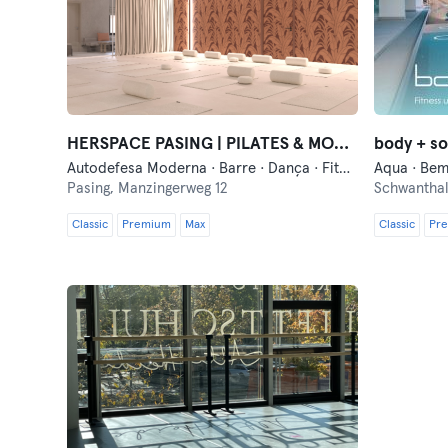
HERSPACE PASING | PILATES & MORE (women-only)
body + s
Autodefesa Moderna · Barre · Dança · Fitness · Pilates · Pilates Reformer · Yoga
Pasing,
Manzingerweg 12
Schwantha
Classic
Premium
Max
Classic
Pr