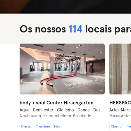
Os nossos
114
locais pa
body + soul Center Hirschgarten
Aqua · Bem-estar · Ciclismo · Dança · Desportos de Combate · Fitness · Indoor Cycling · Natação · Pilates · Treino de Vibração · Treinos Funcionais · Yoga
Neuhausen,
Friedenheimer Brücke 16
Maxvorsta
Classic
Premium
Max
Classic
Pr