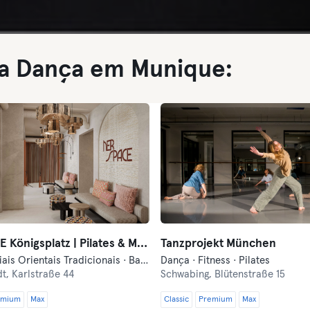
ra Dança em Munique:
HERSPACE Königsplatz | Pilates & More (women-only)
Tanzprojekt München
Artes Marciais Orientais Tradicionais · Barre · Dança · Fitness · Hyrox · Meditação · Pilates · Treino Militar · Yoga
Dança · Fitness · Pilates
dt,
Karlstraße 44
Schwabing,
Blütenstraße 15
emium
Max
Classic
Premium
Max