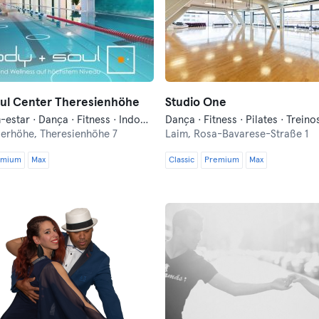
oul Center Theresienhöhe
Studio One
Aqua · Bem-estar · Dança · Fitness · Indoor Cycling · Natação · Pilates · Qi Gong e Tai Chi · Treino Militar · Treino de Vibração · Treinos Funcionais · Yoga
lerhöhe,
Theresienhöhe 7
Laim,
Rosa-Bavarese-Straße 1
emium
Max
Classic
Premium
Max