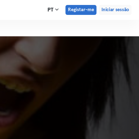
PT
Registar-me
Iniciar sessão