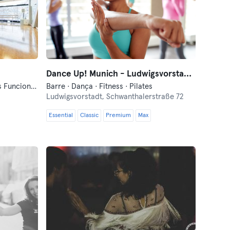
Dance Up! Munich - Ludwigsvorstadt-Isarvorstadt
Dança · Fitness · Pilates · Treinos Funcionais · Yoga
Barre · Dança · Fitness · Pilates
Ludwigsvorstadt,
Schwanthalerstraße 72
Essential
Classic
Premium
Max