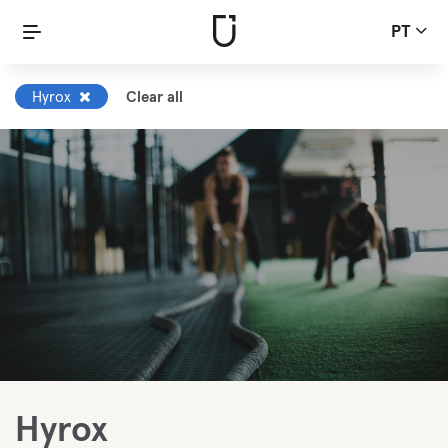
PT
Hyrox
Clear all
Hyrox