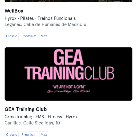
WellBox
Hyrox · Pilates · Treinos Funcionais
Leganés,
Calle de Humanes de Madrid 6
Classic
Premium
Max
GEA Training Club
Crosstraining · EMS · Fitness · Hyrox
Canillas,
Calle Sicelidas, 10
Classic
Premium
Max