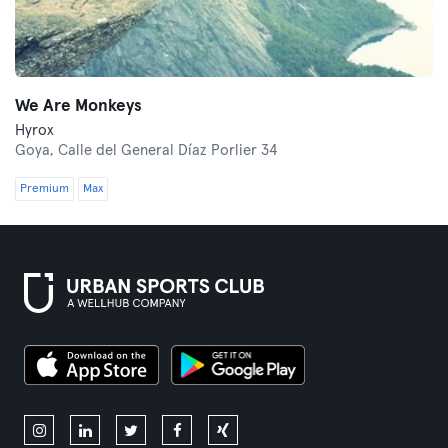
We Are Monkeys
Hyrox
Goya,
Calle del General Díaz Porlier 34
Premium
Max