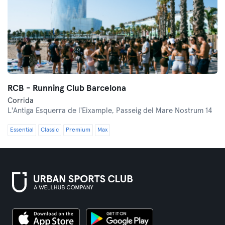
RCB - Running Club Barcelona
Corrida
L'Antiga Esquerra de l'Eixample,
Passeig del Mare Nostrum 14
Essential
Classic
Premium
Max