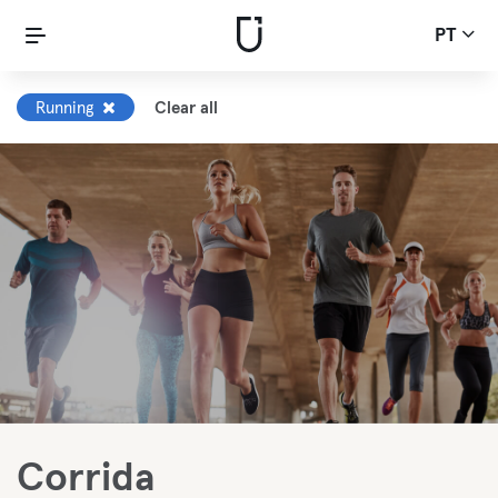
PT
Running
Clear all
Corrida