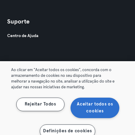
Suporte
Centro de Ajuda
Ao clicar em "Aceitar todos os cookies", concorda com o
armazenamento de cookies no seu dispositivo para
© 2026 Urban Sports Group GmbH. All rights reserved.
melhorar a navegação no site, analisar a utilização do site e
Termos & Condições
Privacidade
Imprimir
ajudar nas nossas iniciativas de marketing.
Cancelar contratos aqui
Rejeitar Todos
Aceitar todos os
cookies
Ver mapa
Definições de cookies