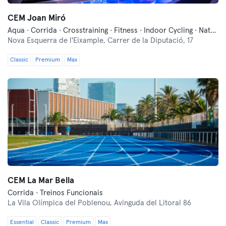
CEM Joan Miró
Aqua · Corrida · Crosstraining · Fitness · Indoor Cycling · Natação · Pilates · Treino Militar · Treinos Funcionais · Yoga
Nova Esquerra de l'Eixample,
Carrer de la Diputació, 17
Classic
Premium
Max
CEM La Mar Bella
Corrida · Treinos Funcionais
La Vila Olímpica del Poblenou,
Avinguda del Litoral 86
Essential
Classic
Premium
Max