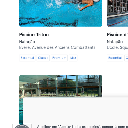
Piscine Triton
Piscine 
Natação
Natação
Evere,
Avenue des Anciens Combattants
Uccle,
Squa
Essential
Classic
Premium
Max
Essential
C
Ao clicar em "Aceitar todos os cookies", concorda com 