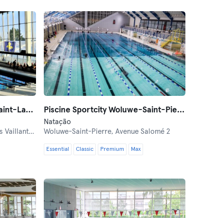
Piscine Poséidon Woluwe-Saint-Lambert
Piscine Sportcity Woluwe-Saint-Pierre
Natação
aillants, 2
Woluwe-Saint-Pierre,
Avenue Salomé 2
Essential
Classic
Premium
Max