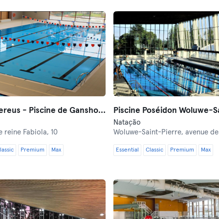
Piscine Nereus - Piscine de Ganshoren/Jette
Natação
e reine Fabiola, 10
Woluwe-Saint-Pierre,
avenue des V
lassic
Premium
Max
Essential
Classic
Premium
Max