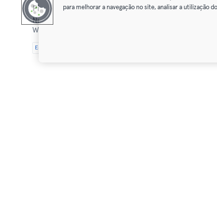
para melhorar a navegação no site, analisar a utilização do
Piscine du Calypso - Watermael-Boitsfort
Natação
Watermael Boitsfort,
Avenue Léopold Wiener 60
Essential
Classic
Premium
Max