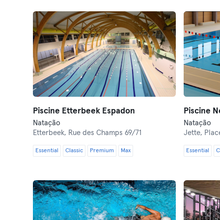
Piscine Etterbeek Espadon
Natação
Natação
Etterbeek,
Rue des Champs 69/71
Jette,
Plac
Essential
Classic
Premium
Max
Essential
C