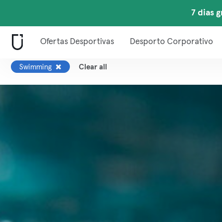
7 dias g
Ofertas Desportivas
Desporto Corporativo
Swimming
Clear all