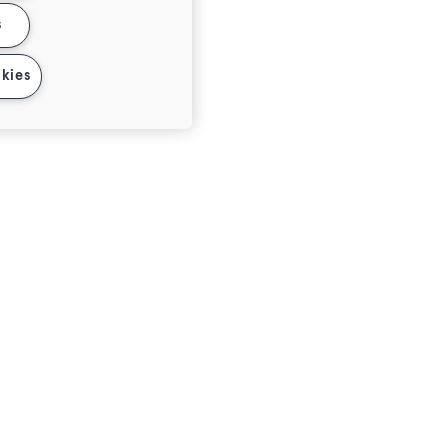
s
kies