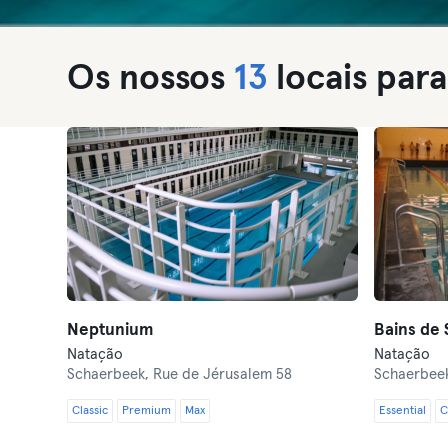
Os nossos
13
locais par
Neptunium
Bains de 
Natação
Natação
Schaerbeek,
Rue de Jérusalem 58
Schaerbee
Classic
Premium
Max
Essential
C