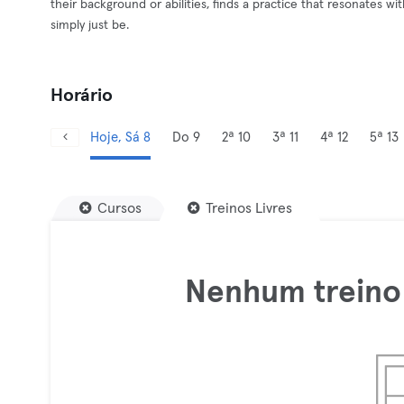
their background or abilities, finds a practice that resonates
simply just be.
Horário
Hoje, Sá 8
Do 9
2ª 10
3ª 11
4ª 12
5ª 13
Cursos
Treinos Livres
Nenhum treino 