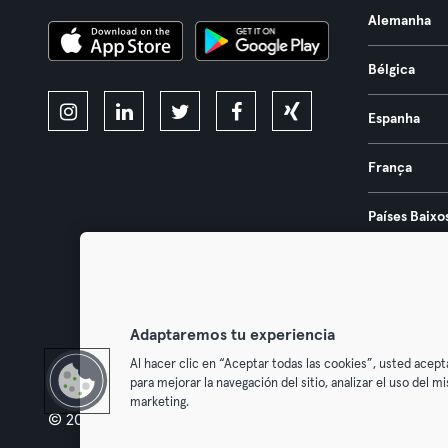
Alemanha
Bélgica
Espanha
França
Países Baixo
Portugal
Áustria
Adaptaremos tu experiencia
Al hacer clic en “Aceptar todas las cookies”, usted acept
para mejorar la navegación del sitio, analizar el uso del 
marketing.
© 2026 Urban Sports Group GmbH. All rights reserved.
Termos & Co