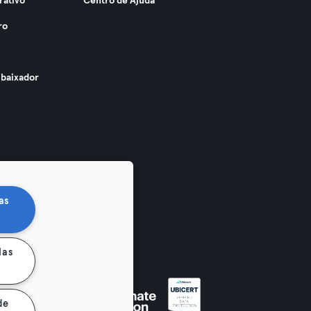
rativo
Centro de Ajuda
ro
baixador
as
las
de