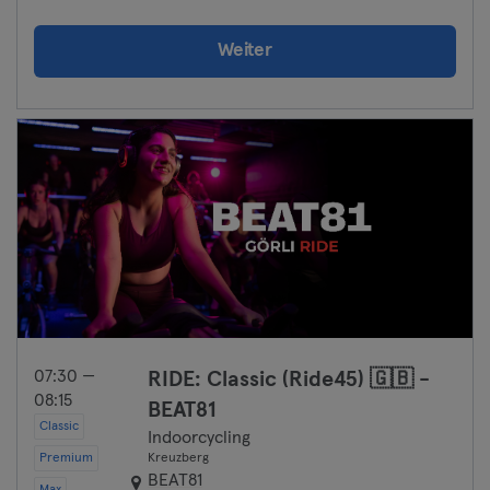
Weiter
07:30 —
RIDE: Classic (Ride45) 🇬🇧 -
08:15
BEAT81
Classic
Indoorcycling
Premium
Kreuzberg
BEAT81