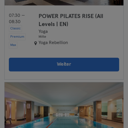
07:30 —
POWER PILATES RISE (All
08:30
Levels | EN)
Classic
Yoga
Premium
Mitte
Yoga Rebellion
Max
Weiter