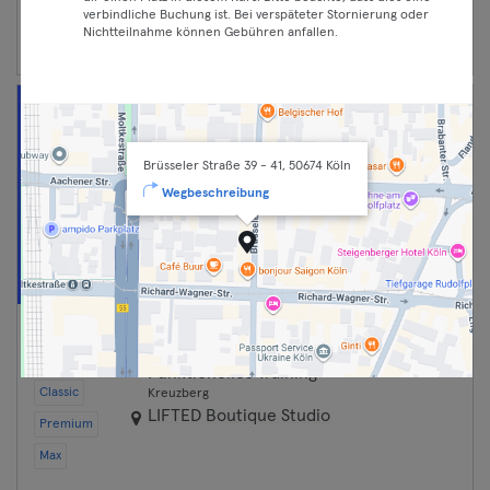
Weiter
verbindliche Buchung ist. Bei verspäteter Stornierung oder
Nichtteilnahme können Gebühren anfallen.
Brüsseler Straße 39 - 41, 50674 Köln
Wegbeschreibung
07:15 —
Full Body Strength
08:00
Funktionelles Training
Classic
Kreuzberg
LIFTED Boutique Studio
Premium
Max