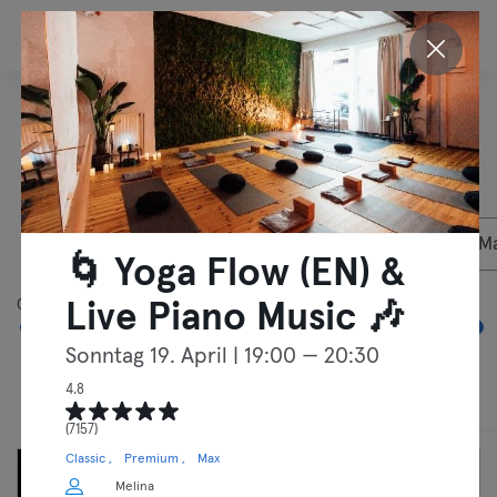
DE
Entdecke unsere
Aktivitäten in
Berlin
07.08.2026
Privatmitglieder
🌀 Yoga Flow (EN) &
05:00
00:00
Live Piano Music 🎶
Sonntag 19. April
| 19:00 — 20:30
4.8
Kurse
Freies Training
(7157)
Classic
Premium
Max
Melina