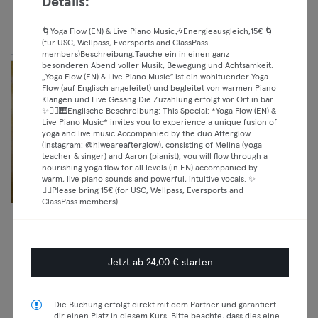
Details:
Weiter
🌀Yoga Flow (EN) & Live Piano Music🎶Energieausgleich;15€ 🌀
(für USC, Wellpass, Eversports and ClassPass
members)Beschreibung:Tauche ein in einen ganz
besonderen Abend voller Musik, Bewegung und Achtsamkeit.
„Yoga Flow (EN) & Live Piano Music“ ist ein wohltuender Yoga
Flow (auf Englisch angeleitet) und begleitet von warmen Piano
Klängen und Live Gesang.Die Zuzahlung erfolgt vor Ort in bar
✨🧘‍♀️🎹Englische Beschreibung: This Special: *Yoga Flow (EN) &
Live Piano Music* invites you to experience a unique fusion of
yoga and live music.Accompanied by the duo Afterglow
(Instagram: @hiweareafterglow), consisting of Melina (yoga
teacher & singer) and Aaron (pianist), you will flow through a
nourishing yoga flow for all levels (in EN) accompanied by
warm, live piano sounds and powerful, intuitive vocals. ✨
🧘‍♀️Please bring 15€ (for USC, Wellpass, Eversports and
ClassPass members)
07:15 —
Cardio Strength
08:00
Fitness
Premium
Mitte
Jetzt ab 24,00 € starten
BECYCLE / BEYOND
Max
Die Buchung erfolgt direkt mit dem Partner und garantiert
dir einen Platz in diesem Kurs. Bitte beachte, dass dies eine