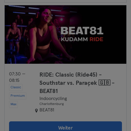
07:30 —
RIDE: Classic (Ride45) -
08:15
Southstar vs. Paraçek 🇬🇧 -
Classic
BEAT81
Premium
Indoorcycling
Charlottenburg
Max
BEAT81
Weiter