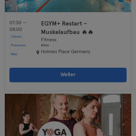
07:30 —
EGYM+ Restart –
08:00
Muskelaufbau 🔥🔥
Classic
Fitness
Premium
Mitte
Holmes Place Germany
Max
Weiter