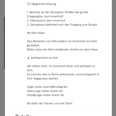
Weiter
🚶‍♀️ Wegbeschreibung
1. Betrete an der Brüsseler Straße das große
Eingangstor zum Innenhof.
2. Überquere den Innenhof.
3. Geradeaus befindet sich der Eingang zum Studio.
🚲 Fahrräder
Das Abstellen von Fahrrädern im Innenhof ist nicht
gestattet.
Bitte nutze die Fahrradständer direkt vor dem Haus.
🧘 Achtsamkeit im Hof
Wir bitten dich, im Innenhof leise und achtsam zu
sein.
So können alle in Ruhe ankommen und entspannt in
07:15 —
Wake up Power Pilates (DE) 45
ihre Yogapraxis starten.
08:00
Min
yoga_liebe_koeln@instagram
Classic
www.yoga-liebe-koeln.de
Pilates
info@yoga-liebe-koeln.de
Premium
Charlottenburg
Casa Flow Studios
Bis bald, wir freuen uns auf Dich!
Max