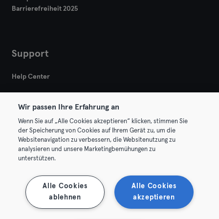
Barrierefreiheit 2025
Support
Help Center
Wir passen Ihre Erfahrung an
Wenn Sie auf „Alle Cookies akzeptieren“ klicken, stimmen Sie
der Speicherung von Cookies auf Ihrem Gerät zu, um die
Websitenavigation zu verbessern, die Websitenutzung zu
© 2026 Urban Sports Group GmbH. All rights reserved.
analysieren und unsere Marketingbemühungen zu
AGB
Datenschutz
Impressum
unterstützen.
Vertrag hier kündigen
Hier Verträge widerrufen
Alle Cookies
Alle Cookies
ablehnen
akzeptieren