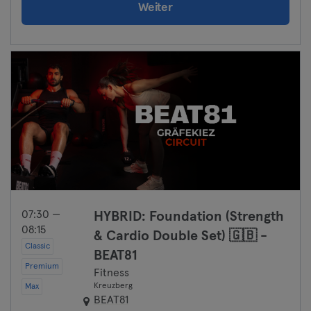
Weiter
07:30 —
HYBRID: Foundation (Strength
08:15
& Cardio Double Set) 🇬🇧 -
Classic
BEAT81
Premium
Fitness
Kreuzberg
Max
BEAT81