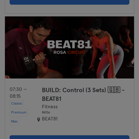
07:30 —
BUILD: Control (3 Sets) 🇬🇧 -
08:15
BEAT81
Classic
Fitness
Premium
Mitte
BEAT81
Max