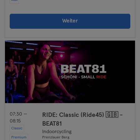
Max
Weiter
07:30 —
RIDE: Classic (Ride45) 🇬🇧 -
08:15
BEAT81
Classic
Indoorcycling
Premium
Prenzlauer Berg