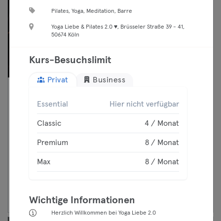
Pilates, Yoga, Meditation, Barre
Yoga Liebe & Pilates 2.0 ♥, Brüsseler Straße 39 - 41,
50674 Köln
Kurs-Besuchslimit
Privat
Business
07:15 —
HYBRID: Foundation (Strength
Essential
Hier nicht verfügbar
08:00
& Cardio Double Set) 🇬🇧 -
Classic
BEAT81
Classic
4 / Monat
Premium
Fitness
Premium
8 / Monat
Charlottenburg
Max
BEAT81
Max
8 / Monat
Weiter
Wichtige Informationen
Herzlich Willkommen bei Yoga Liebe 2.0