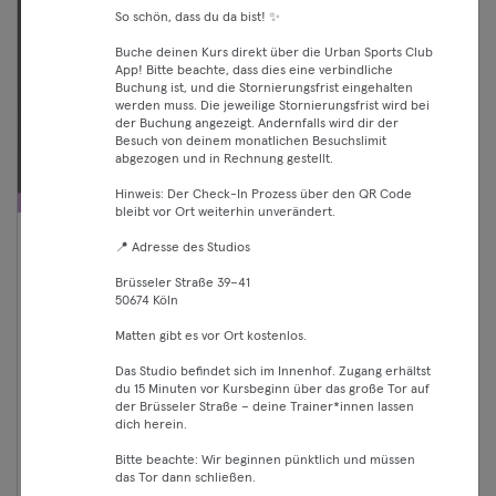
So schön, dass du da bist! ✨
Buche deinen Kurs direkt über die Urban Sports Club
App! Bitte beachte, dass dies eine verbindliche
Buchung ist, und die Stornierungsfrist eingehalten
werden muss. Die jeweilige Stornierungsfrist wird bei
der Buchung angezeigt. Andernfalls wird dir der
Besuch von deinem monatlichen Besuchslimit
abgezogen und in Rechnung gestellt.
Hinweis: Der Check-In Prozess über den QR Code
bleibt vor Ort weiterhin unverändert.
📍 Adresse des Studios
07:15 —
LS Face Yoga Routine (EN)
07:30
Yoga
Brüsseler Straße 39–41
50674 Köln
Essential
Friedrichshain
Soul Sportstudio
Classic
Matten gibt es vor Ort kostenlos.
Premium
Das Studio befindet sich im Innenhof. Zugang erhältst
du 15 Minuten vor Kursbeginn über das große Tor auf
Max
der Brüsseler Straße – deine Trainer*innen lassen
dich herein.
live
Bitte beachte: Wir beginnen pünktlich und müssen
das Tor dann schließen.