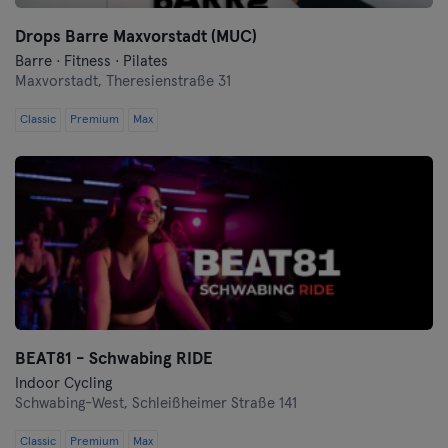
Oberhausen
Drops Barre Maxvorstadt (MUC)
Barre · Fitness · Pilates
Maxvorstadt,
Passau
Theresienstraße 31
Classic
Premium
Max
Potsdam
Ravensburg
Ratisbona
Reutlingen
Rostock
BEAT81 - Schwabing RIDE
Saarbrücken
Indoor Cycling
Schwabing-West,
Schleißheimer Straße 141
Saarlouis
Classic
Premium
Max