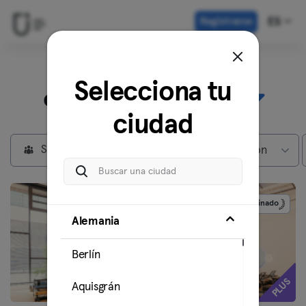
Registrarse
ES
Descubre nuestros
Selecciona tu
centros en
Munich
ciudad
Socios privados
Max subscripción
Patrocinado
Alemania
Berlín
PLUS
Aquisgrán