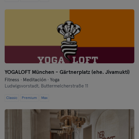
Schwerin
Siegen
Straubing
Stuttgart
Trier
YOGALOFT München - Gärtnerplatz (ehe. Jivamukti)
Ulma
Fitness · Meditación · Yoga
Ludwigsvorstadt,
Buttermelcherstraße 11
Weiden
Classic
Premium
Max
Wiesbaden
Wolfsburg
Wuppertal