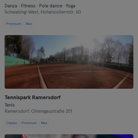
Danza · Fitness · Pole dance · Yoga
Schwabing-West,
Hohenzollernstr. 60
Premium
Max
Tennispark Ramersdorf
Tenis
Ramersdorf,
Chiemgaustraße 201
Classic
Premium
Max