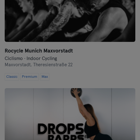
Landshut
Leipzig
Lubeck
Magdeburg
Rocycle Munich Maxvorstadt
Ciclismo · Indoor Cycling
Maguncia
Maxvorstadt,
Theresienstraße 22
Classic
Premium
Mannheim
Max
Moenchengladbach
Munich
Münster
Nuremberg