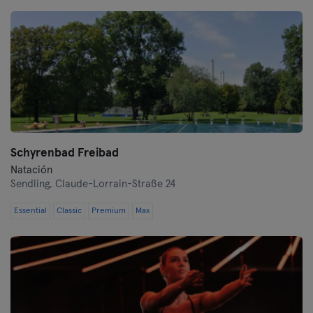
Darmstadt
Dortmund
Dresde
Duisburgo
Schyrenbad Freibad
Dusseldorf
Natación
Sendling,
Claude-Lorrain-Straße 24
Erfurt
Essential
Classic
Premium
Max
Essen
Flensburgo
Frankfurt