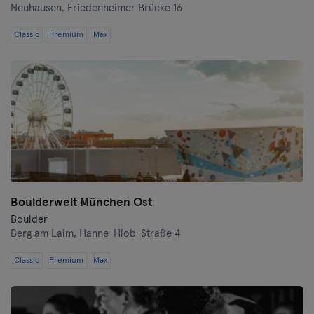
Neuhausen,
Friedenheimer Brücke 16
Hof
Classic
Premium
Max
Homburg
Ingolstadt
Karlsruhe
Kassel
Kiel
Boulderwelt München Ost
Boulder
Kleve
Berg am Laim,
Hanne-Hiob-Straße 4
Colonia
Classic
Premium
Max
Konstanz