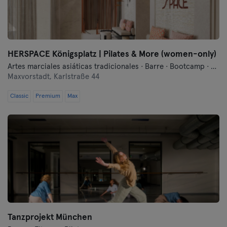
Wurzburgo
Zwickau
HERSPACE Königsplatz | Pilates & More (women-only)
Artes marciales asiáticas tradicionales · Barre · Bootcamp · Danza · Fitness · Hyrox · Meditación · Pilates · Yoga
Maxvorstadt,
Karlstraße 44
Classic
Premium
Max
Tanzprojekt München