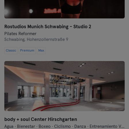
Frankfurt an der Oder
Freiburg
Rostudios Munich Schwabing - Studio 2
Fulda
Pilates Reformer
Schwabing,
Hohenzollernstraße 9
Göppingen
Classic
Premium
Max
Halle
Hamburgo
Hanau
Hannover
Heidelberg
body + soul Center Hirschgarten
Heidenheim
Agua · Bienestar · Boxeo · Ciclismo · Danza · Entrenamiento Vibratorio · Entrenamiento funcional · Fitness · Indoor Cycling · Natación · Pilates · Yoga