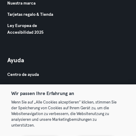
Nuestra marca
Tarjetas regalo & Tienda
Ley Europea de
Accesibilidad 2025
Ayuda
Centro de ayuda
Wir passen Ihre Erfahrung an
Wenn Sie auf „Alle Cookies akzeptieren“ klicken, stimmen Sie
der Speicherung von Cookies auf Ihrem Gerät zu, um die
Websitenavigation zu verbessern, die Websitenutzung zu
© 2026 Urban Sports Group GmbH. All rights reserved.
analysieren und unsere Marketingbemühungen zu
Términos y condiciones
Privacidad
Sello
unterstützen.