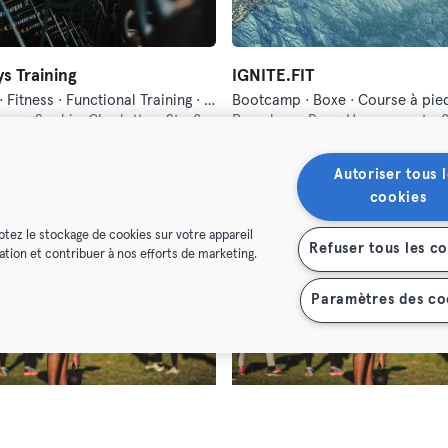
s Training
IGNITE.FIT
Bootcamp · Fitness · Functional Training · Hyrox
burg,
Sophie-Charlotten-Straße 5
Prenzlauer Berg,
Husemannstraß
emium
Max
Premium
Max
Autoriser tous l
cookies
ptez le stockage de cookies sur votre appareil
Refuser tous les c
isation et contribuer à nos efforts de marketing.
Paramètres des co
Original Bootcamp - Berlin Adlershof/Johannisthal
Bootcamp