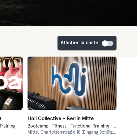
Afficher la carte
Q
Holi Collective - Berlin Mitte
Training
Bootcamp · Fitness · Functional Training · Hyrox
Mitte,
Charlottenstraße 18 (Eingang Schützenstrasse)