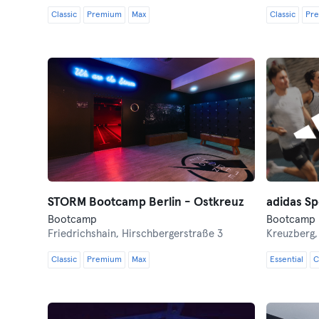
Classic
Premium
Max
Classic
Pr
STORM Bootcamp Berlin - Ostkreuz
adidas Sp
Bootcamp
Bootcamp 
Friedrichshain,
Hirschbergerstraße 3
Kreuzberg
Classic
Premium
Max
Essential
C