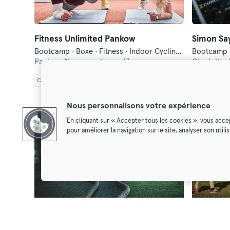
Fitness Unlimited Pankow
Simon Say
Bootcamp · Boxe · Fitness · Indoor Cycling · Pilates · Trampoline · Yoga
Pankow,
Neumannstrasse 13
Charlotten
Classic
Premium
Max
Classic
Pr
Nous personnalisons votre expérience
En cliquant sur « Accepter tous les cookies », vous acce
pour améliorer la navigation sur le site, analyser son util
Igor Bartoletti- Bootcamp @Max-Schmeling-Halle
Bootcamp
Bootcamp