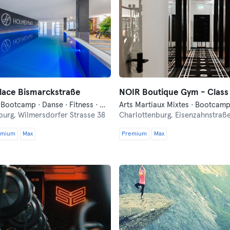
lace Bismarckstraße
NOIR Boutique Gym - Clas
Bien-être · Bootcamp · Danse · Fitness · Méditation · Natation · Pilates · Sauna · Yoga
burg,
Wilmersdorfer Strasse 38
Charlottenburg,
Eisenzahnstraße
emium
Max
Premium
Max