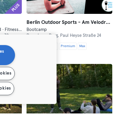
PLUS
Berlin Outdoor Sports - Am Velodrom
Bootcamp · Boxe · Course à pied · Fitness · Functional Training
Bootcamp
e 32
Prenzlauer Berg,
Paul Heyse Straße 24
Essential
Classic
Premium
Max
es
ookies
okies
Original Bootcamp - Berlin Schöneberg-Gasometer
SheLiftsBerlin - Mitte
Bootcamp · Fitness