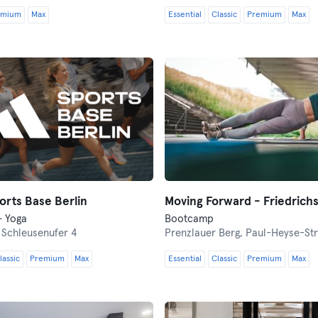
emium
Max
Essential
Classic
Premium
Max
orts Base Berlin
Moving Forward - Friedrich
· Yoga
Bootcamp
,
Schleusenufer 4
Prenzlauer Berg,
Paul-Heyse-St
lassic
Premium
Max
Essential
Classic
Premium
Max