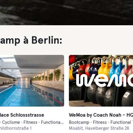
amp à Berlin:
ace Schlossstrasse
WeMoa by Coach Noah - H
Bootcamp · Cyclisme · Fitness · Functional Training · Hyrox · Pilates · Sauna · Yoga
Bootcamp · Fitness · Functional 
hildhornstraße 1
Moabit,
Havelberger Straße 28