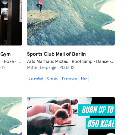
s Gym
Sports Club Mall of Berlin
Arts Martiaux Mixtes · Bootcamp · Boxe · Course à pied · Fitness · Functional Training · Pilates · Yoga
Arts Martiaux Mixtes · Bootcamp · Danse · Fitness · Functional Training · Yoga
 12
Mitte,
Leipziger Platz 12
Essential
Classic
Premium
Max