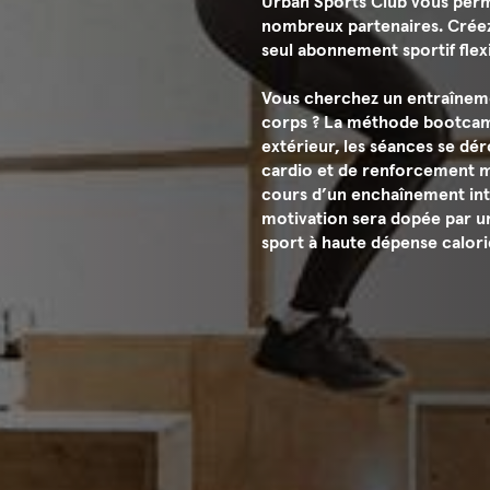
Urban Sports Club vous per
nombreux partenaires. Créez 
seul abonnement sportif flexi
Vous cherchez un entraînemen
corps ? La méthode bootcamp 
extérieur, les séances se dé
cardio et de renforcement m
cours d’un enchaînement int
motivation sera dopée par un
sport à haute dépense calori