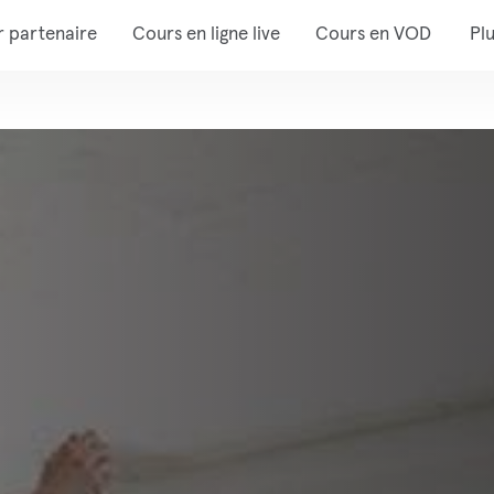
r partenaire
Cours en ligne live
Cours en VOD
Pl