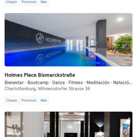
Classic
Premium
Max
Holmes Place Bismarckstraße
Bienestar · Bootcamp · Danza · Fitness · Meditación · Natación · Pilates · Sauna · Yoga
Charlottenburg,
Wilmersdorfer Strasse 38
Classic
Premium
Max