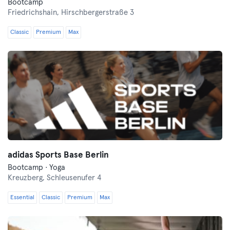
Bootcamp
Friedrichshain,
Hirschbergerstraße 3
Classic
Premium
Max
adidas Sports Base Berlin
Bootcamp · Yoga
Kreuzberg,
Schleusenufer 4
Essential
Classic
Premium
Max