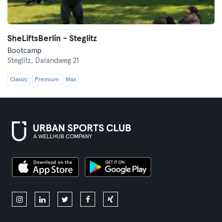
SheLiftsBerlin - Steglitz
Bootcamp
Steglitz,
Dalandweg 21
Classic
Premium
Max