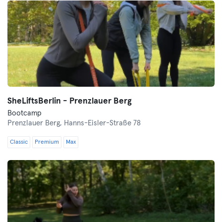
SheLiftsBerlin - Prenzlauer Berg
Bootcamp
Prenzlauer Berg,
Hanns-Eisler-Straße 78
Classic
Premium
Max