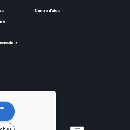
se
Centre d'aide
ire
assadeur
es
ookies