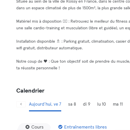
Située au sein de la ville de Roissy en France, dans le centre co
dans un espace climatisé de plus de 1500m², la plus grande sall
Matériel mis à disposition 🧘‍♂️ : Retrouvez le meilleur du fitne
une salle cardio-training et musculation (libre et guidée), un es
Installation disponible 🚿 : Parking gratuit, climatisation, casi
wifi gratuit, distributeur automatique.
Notre coup de 🖤 : Que ton objectif soit de prendre du muscle
ta réussite personnelle !
Calendrier
Aujourd’hui, ve 7
sa 8
di 9
lu 10
ma 11
Cours
Entraînements libres