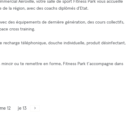
mmercial Aéroville, votre salle de sport Fitness Park vous accueille
e de la région, avec des coachs diplômés d'Etat.
ss avec des équipements de dernière génération, des cours collectifs,
pace cross training.
er de recharge téléphonique, douche individuelle, produit désinfectant,
, mincir ou te remettre en forme, Fitness Park t’accompagne dans
me 12
je 13