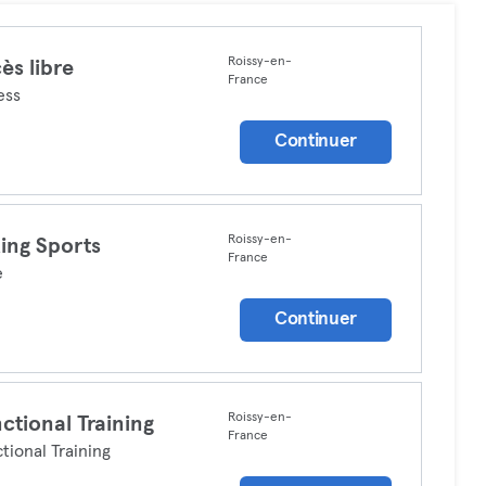
Roissy-en-
ès libre
France
ess
Continuer
Roissy-en-
ing Sports
France
e
Continuer
Roissy-en-
ctional Training
France
tional Training