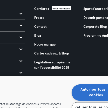
Carrières
Sport d'entrepri
Nous recrutons!
Presse
Devenir partena
Contact
Corporate Blog
Blog
Programme Amb
Notre marque
Cartes cadeaux & Shop
Législation européenne
sur l’accessibilité 2025
Autoriser tous l
cookies
ptez le stockage de cookies sur votre appareil
Refuser tous les c