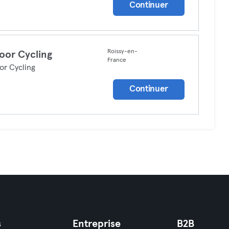
Continuer
Roissy-en-
oor Cycling
France
or Cycling
Continuer
s
Entreprise
B2B