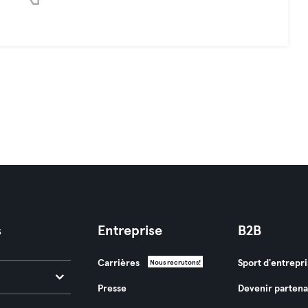
s
Entreprise
B2B
Carrières
Sport d'entrepri
Nous recrutons!
Presse
Devenir partena