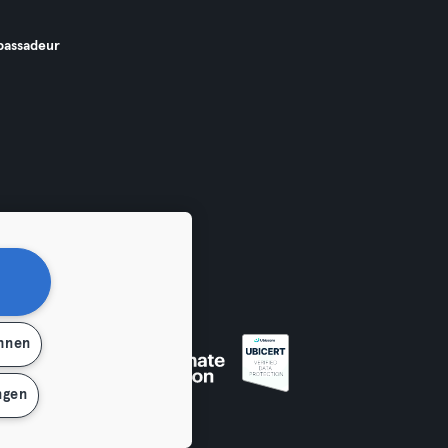
assadeur
ehnen
ngen