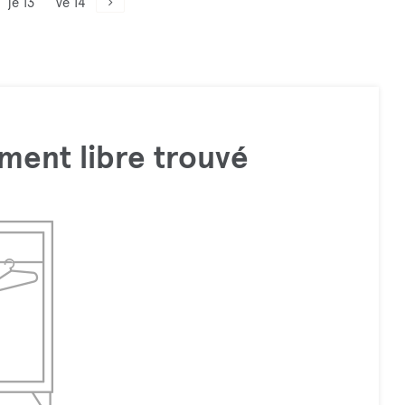
je 13
ve 14
ment libre trouvé