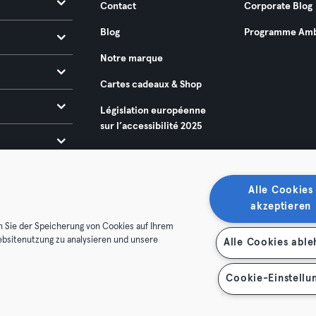
Contact
Corporate Blog
Blog
Programme Amb
Notre marque
Cartes cadeaux & Shop
Législation européenne
sur l’accessibilité 2025
Alle Cookies
akzeptieren
n Sie der Speicherung von Cookies auf Ihrem
ebsitenutzung zu analysieren und unsere
Alle Cookies abl
énérales
Politique de confidentialité
Mentions légales
es contrats ici
Se rétracter ici
Cookie-Einstellu