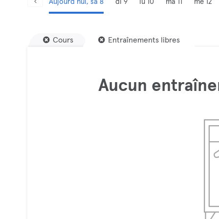
Aujourd’hui, sa 8
di 9
lu 10
ma 11
me 12
Cours
Entraînements libres
Aucun entraîne