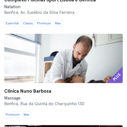
Complexo Piscinas Sport Lisboa e Benfica
Natation
Benfica,
Av. Eusébio da Silva Ferreira
Essential
Classic
Premium
Max
PLUS
Clínica Nuno Barbosa
Massage
Benfica,
Rua da Quinta do Charquinho 13D
Premium
Max