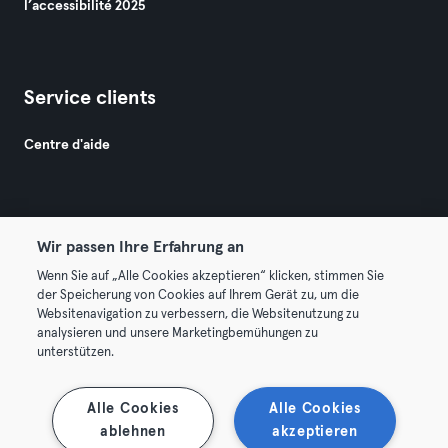
l’accessibilité 2025
Service clients
Centre d'aide
Wir passen Ihre Erfahrung an
Wenn Sie auf „Alle Cookies akzeptieren“ klicken, stimmen Sie
© 2026 Urban Sports Group GmbH. All rights reserved.
der Speicherung von Cookies auf Ihrem Gerät zu, um die
Conditions générales
Politique de confidentialité
Websitenavigation zu verbessern, die Websitenutzung zu
analysieren und unsere Marketingbemühungen zu
Mentions légales
Résilier les contrats ici
unterstützen.
Se rétracter ici
Alle Cookies
Alle Cookies
ablehnen
akzeptieren