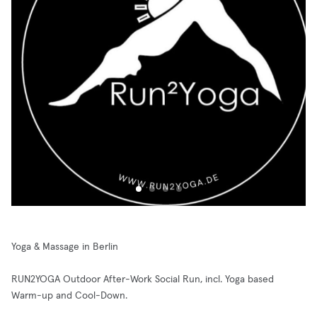
Yoga & Massage in Berlin
RUN2YOGA Outdoor After-Work Social Run, incl. Yoga based
Warm-up and Cool-Down.