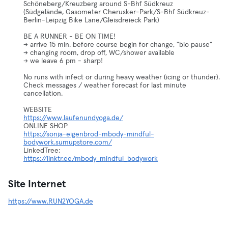
Schöneberg/Kreuzberg around S-Bhf Südkreuz
(Südgelände, Gasometer Cherusker-Park/S-Bhf Südkreuz-
Berlin-Leipzig Bike Lane/Gleisdreieck Park)
BE A RUNNER - BE ON TIME!
-> arrive 15 min. before course begin for change, "bio pause"
-> changing room, drop off, WC/shower available
-> we leave 6 pm - sharp!
No runs with infect or during heavy weather (icing or thunder).
Check messages / weather forecast for last minute
cancellation.
https://www.laufenundyoga.de/
https://sonja-eigenbrod-mbody-mindful-
bodywork.sumupstore.com/
https://linktr.ee/mbody_mindful_bodywork
Site Internet
https://www.RUN2YOGA.de