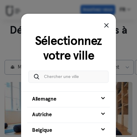
Inscrivez-vous
FR
Découvrez nos studios à
Sélectionnez
Lyon
votre ville
Membres individuels
Max abonnement
Allemagne
Autriche
Belgique