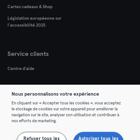
Cartes cadeaux & Shop
Législation européenne sur
l’accessibilité 2025
Service clients
Centre d'aide
Nous personnalisons votre expérience
En cliquant sur « Accepter tous les cookies », vous acceptez
le stockage de cookies sur votre appareil pour améliorer la
© 2026 Urban Sports Group GmbH. All rights reserved.
navigation sur le site, analyser son utilisation et contribuer à
Conditions générales
Politique de confidentialité
nos efforts de marketing.
Mentions légales
Se rétracter ici
Refuser tous les
Autoriser tous les