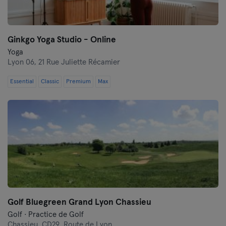
Ginkgo Yoga Studio - Online
Yoga
Lyon 06,
21 Rue Juliette Récamier
Essential
Classic
Premium
Max
Golf Bluegreen Grand Lyon Chassieu
Golf · Practice de Golf
Chassieu,
CD29, Route de Lyon