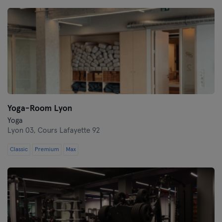
Lille
Lyon
Marseille
Montpellier
Nantes
Yoga-Room Lyon
Yoga
Nice
Lyon 03,
Cours Lafayette 92
Paris
Classic
Premium
Max
Rennes
Rouen
Toulouse