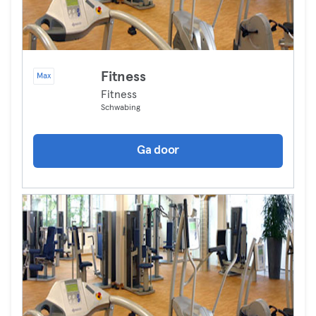
Fitness
Max
Fitness
Schwabing
Ga door