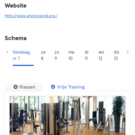
Website
http://www.arsmovendi.org/
Schema
Vandaag,
za
zo
ma
di
wo
do
vr 7
8
9
10
11
12
13
Klassen
Vrije Training