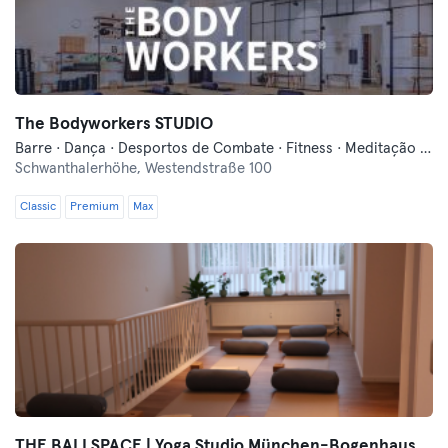
The Bodyworkers STUDIO
Barre · Dança · Desportos de Combate · Fitness · Meditação · Pilates · Treinos Funcionais · Yoga
Schwanthalerhöhe,
Westendstraße 100
Classic
Premium
Max
THE BALI SPACE | Yoga Studio München-Bogenhausen