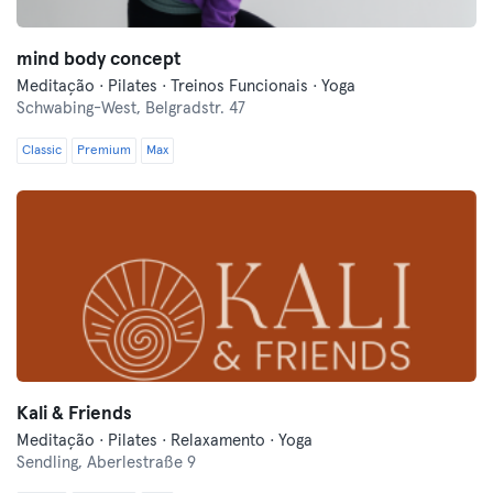
mind body concept
Meditação · Pilates · Treinos Funcionais · Yoga
Schwabing-West,
Belgradstr. 47
Classic
Premium
Max
Kali & Friends
Meditação · Pilates · Relaxamento · Yoga
Sendling,
Aberlestraße 9