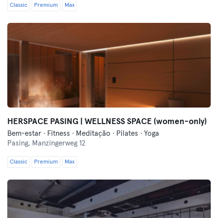
Classic
Premium
Max
HERSPACE PASING | WELLNESS SPACE (women-only)
Bem-estar · Fitness · Meditação · Pilates · Yoga
Pasing,
Manzingerweg 12
Classic
Premium
Max