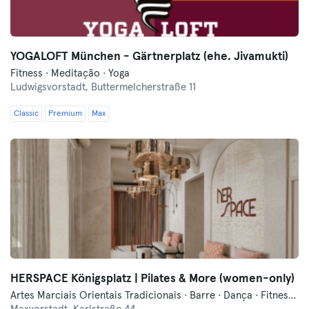
YOGALOFT München - Gärtnerplatz (ehe. Jivamukti)
Fitness · Meditação · Yoga
Ludwigsvorstadt,
Buttermelcherstraße 11
Classic
Premium
Max
HERSPACE Königsplatz | Pilates & More (women-only)
Artes Marciais Orientais Tradicionais · Barre · Dança · Fitness · Hyrox · Meditação · Pilates · Treino Militar · Yoga