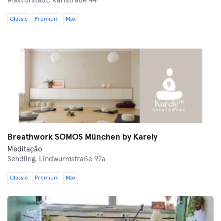
Maxvorstadt,
Karlstraße 44
Classic
Premium
Max
Breathwork SOMOS München by Karely
Meditação
Sendling,
Lindwurmstraße 92a
Classic
Premium
Max