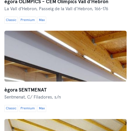
ègora OLÍMPICS - CEM Olímpics Vall d'Hebrón
La Vall d'Hebron,
Passeig de la Vall d’Hebron, 166-176
Classic
Premium
Max
ègora SENTMENAT
Sentmenat,
C/ Filadores, s/n
Classic
Premium
Max