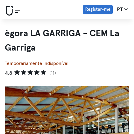
Registar-me
PT
ègora LA GARRIGA - CEM La
Garriga
Temporariamente indisponível
4.8
(11)