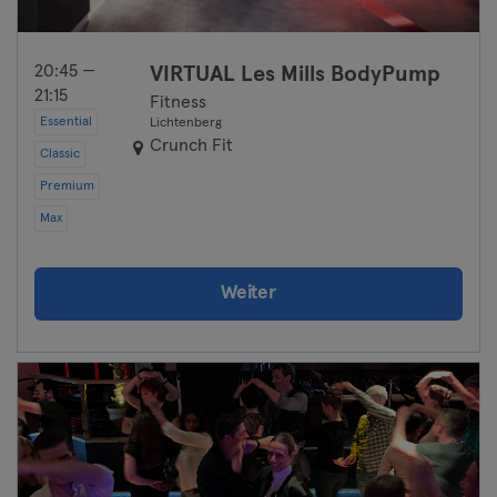
20:45 —
VIRTUAL Les Mills BodyPump
21:15
Fitness
Essential
Lichtenberg
Crunch Fit
Classic
Premium
Max
Weiter