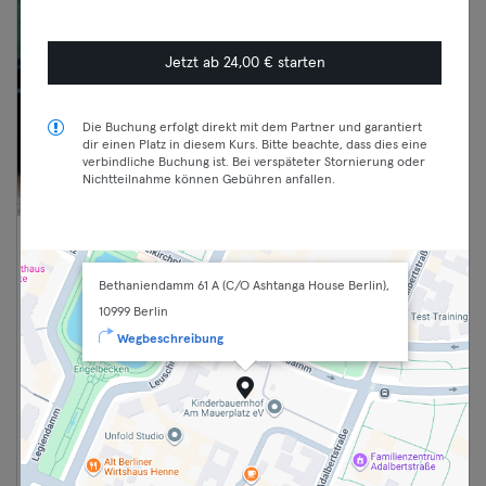
Jetzt ab 24,00 € starten
Die Buchung erfolgt direkt mit dem Partner und garantiert
dir einen Platz in diesem Kurs. Bitte beachte, dass dies eine
verbindliche Buchung ist. Bei verspäteter Stornierung oder
Nichtteilnahme können Gebühren anfallen.
20:30 —
Yin Dream ONLINE with Julia
21:30
(all levels/english)
Bethaniendamm 61 A (C/O Ashtanga House Berlin),
Essential
Yoga
10999 Berlin
Classic
Kreuzberg
Wegbeschreibung
Yellow Yoga
Premium
Max
live