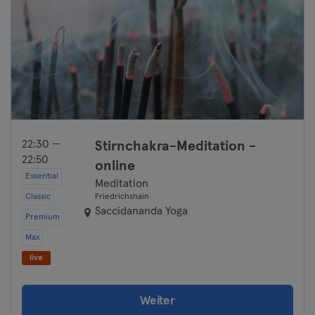
22:30 —
Stirnchakra-Meditation -
22:50
online
Essential
Meditation
Classic
Friedrichshain
Saccidananda Yoga
Premium
Max
live
Weiter