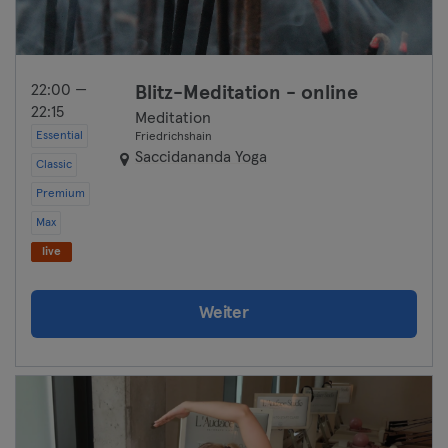
22:00 —
Blitz-Meditation - online
22:15
Meditation
Essential
Friedrichshain
Saccidananda Yoga
Classic
Premium
Max
live
Weiter