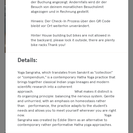
der Buchung angezeigt. Andernfalls wird dir der
Besuch von deinem monatlichen Besuchslimit
abgezogen und in Rechnung gestellt.
Hinweis: Der Check-In Prozess über den QR Code
bleibt vor Ort weiterhin unverändert.
Hinter House building but bikes are not allowed in
the backyard, please lock it outside, there are plenty
bike racks.Thank you!
Details:
20:30 —
Yin Dream IN STUDIO BERG
21:30
with Julia (all levels/english)
Yoga Sangraha, which translates from Sanskrit as "collection"
Classic
or "compendium," is a contemporary Hatha Yoga practice that
Yoga
brings together classical Indian yoga lineages and modern
Premium
Kreuzberg
scientific research into a coherent
Yellow Yoga
approach. What makes it distinct is
Max
its organizing principle: balancing the nervous system. Gentle
and unhurried, with an emphasis on homeostasis rather
than performance, the practice adapts to the student’s
needs and allows you to meet yourself wherever you are right
Weiter
now. Yoga
Sangraha was created by Eddie Stern as an alternative to
contemporary rather performative Hatha yoga approaches.