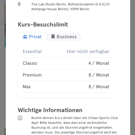
The Lab Studio Berlin, Bethaniendamm 61 A (C/O
Ashtanga House Berlin), 10999 Berlin
Kurs-Besuchslimit
Privat
Business
Essential
Hier nicht verfügbar
20:30 —
Strength Class 🔥🔥
Classic
4 / Monat
21:00
Fitness
Classic
Mitte
Premium
8 / Monat
Holmes Place Germany
Premium
Max
8 / Monat
Max
Weiter
Wichtige Informationen
Buche deinen Kurs direkt über die Urban Sports Club
App! Bitte beachte, dass dies eine verbindliche
Buchung ist, und die Stornierungsfrist eingehalten
werden muss. Die jeweilige Stornierungsfrist wird bei