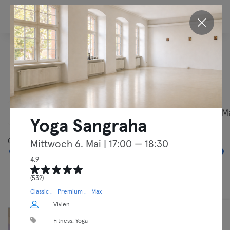
DE
Entdecke unsere
Aktivitäten in
Berlin
08.08.2026
Privatmitglieder
Yoga Sangraha
05:00
00:00
Mittwoch 6. Mai
| 17:00 — 18:30
4.9
(532)
Kurse
Freies Training
Classic
Premium
Max
Vivien
Fitness, Yoga