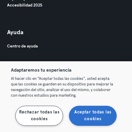
Accesibilidad 2025
Ayuda
Centro de ayuda
Adaptaremos tu experiencia
Al hacer clic en “Aceptar todas las cookies”, usted acepta
que las cookies se guarden en su dispositivo para mejorar la
© 2026 Urban Sports Group GmbH. All rights reserved.
navegación del sitio, analizar el uso del mismo, y colaborar
Términos y condiciones
Privacidad
Sello
con nuestros estudios para marketing.
Rescindir contratos aquí
Desistir de contratos aquí
Rechazar todas las
Aceptar todas las
cookies
cookies