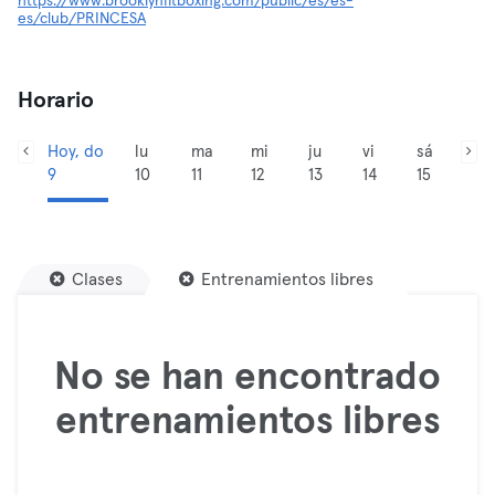
https://www.brooklynfitboxing.com/public/es/es-
es/club/PRINCESA
Horario
Hoy, do
lu
ma
mi
ju
vi
sá
9
10
11
12
13
14
15
Clases
Entrenamientos libres
No se han encontrado
entrenamientos libres