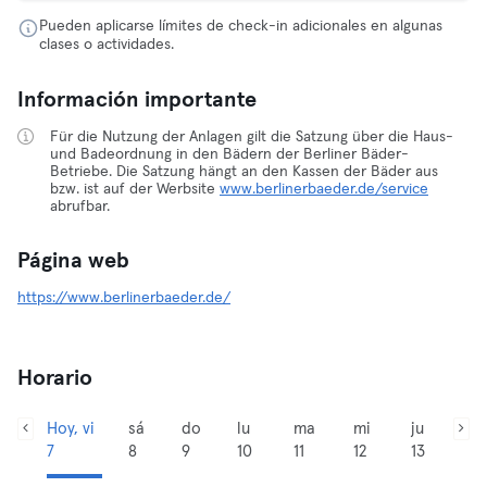
Pueden aplicarse límites de check-in adicionales en algunas
clases o actividades.
Información importante
Für die Nutzung der Anlagen gilt die Satzung über die Haus-
und Badeordnung in den Bädern der Berliner Bäder-
Betriebe. Die Satzung hängt an den Kassen der Bäder aus
bzw. ist auf der Werbsite
www.berlinerbaeder.de/service
abrufbar.
Página web
https://www.berlinerbaeder.de/
Horario
Hoy, vi
sá
do
lu
ma
mi
ju
7
8
9
10
11
12
13