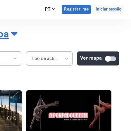
PT
Registar-me
Iniciar sessão
oa
Ver mapa
s
Tipo de actividade