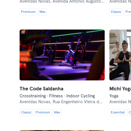
Avenidas Novas,
Avenida António Augusto de Aguiar 58B
Avenidas 
Premium
Max
Classic
Pr
The Code Saldanha
Michi Yog
Crosstraining · Fitness · Indoor Cycling
Yoga
Avenidas Novas,
Rua Engenheiro VIeira da Silva, Mercado 31 de Janeiro
Avenidas 
Classic
Premium
Max
Essential
C