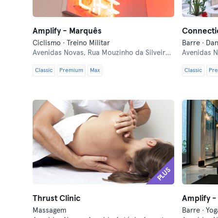
Amplify - Marquês
Connecti
Ciclismo · Treino Militar
Barre · Dan
Avenidas Novas,
Rua Mouzinho da Silveira 27C
Avenidas 
Classic
Premium
Max
Classic
Pr
PLUS
Thrust Clinic
Amplify 
Massagem
Barre · Yog