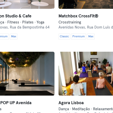
on Studio & Cafe
Matchbox CrossFit®
ça · Fitness · Pilates · Yoga
Crosstraining
Novas,
Rua da Bempostinha 64
Avenidas Novas,
Rua Dom Luís de 
emium
Max
Classic
Premium
Max
- POP UP Avenida
Agora Lisboa
a
Dança · Meditação · Relaxament