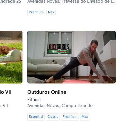
Andrade 23
Avenidas Novas,
Travessa do Enviado de Inglaterra 5
Premium
Max
o VII
Outduros Online
Fitness
 VII
Avenidas Novas,
Campo Grande
Essential
Classic
Premium
Max