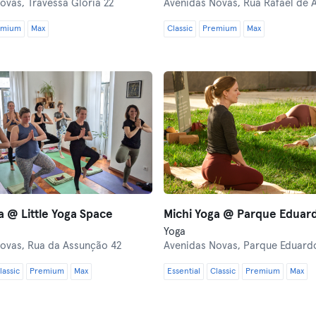
Novas,
Travessa Glória 22
Avenidas Novas,
Rua Rafael de 
emium
Max
Classic
Premium
Max
a @ Little Yoga Space
Michi Yoga @ Parque Eduard
Yoga
Novas,
Rua da Assunção 42
Avenidas Novas,
Parque Eduardo
lassic
Premium
Max
Essential
Classic
Premium
Max