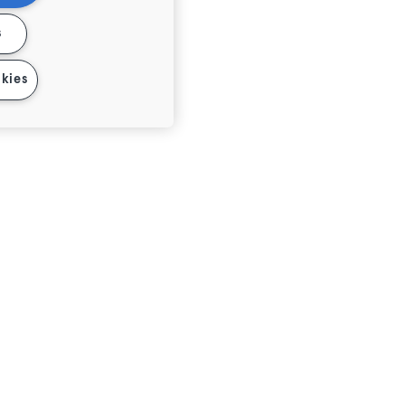
s
kies