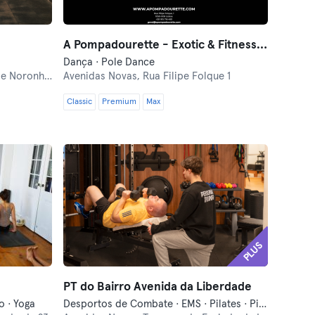
A Pompadourette - Exotic & Fitness Pole Dance
Dança · Pole Dance
Noronha 25
Avenidas Novas,
Rua Filipe Folque 1
Classic
Premium
Max
PLUS
PT do Bairro Avenida da Liberdade
o · Yoga
Desportos de Combate · EMS · Pilates · Pilates Reformer · Treinos Funcionais