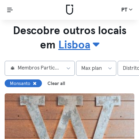
PT
Descobre outros locais
em
Lisboa
Membros Particulares
Max plan
Distrit
Monsanto
Clear all