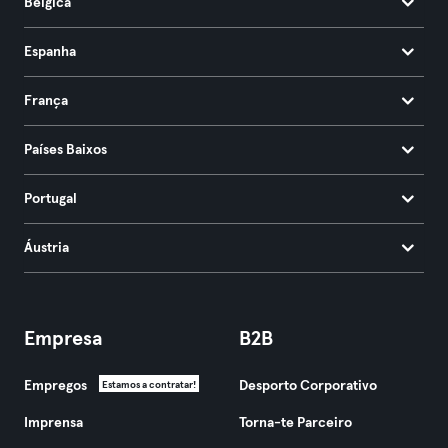
Bélgica
Espanha
França
Países Baixos
Portugal
Áustria
Empresa
B2B
Empregos
Desporto Corporativo
Estamos a contratar!
Imprensa
Torna-te Parceiro