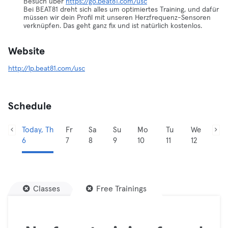
Besuch über
https://go.beat81.com/usc
Bei BEAT81 dreht sich alles um optimiertes Training, und dafür
müssen wir dein Profil mit unseren Herzfrequenz-Sensoren
verknüpfen. Das geht ganz fix und ist natürlich kostenlos.
Website
http://lp.beat81.com/usc
Schedule
Today, Th
Fr
Sa
Su
Mo
Tu
We
6
7
8
9
10
11
12
Classes
Free Trainings