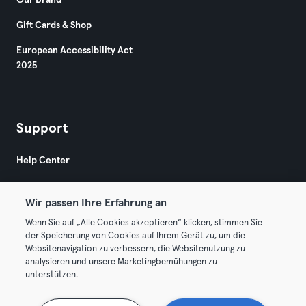
Our Brand
Gift Cards & Shop
European Accessibility Act
2025
Support
Help Center
Wir passen Ihre Erfahrung an
Wenn Sie auf „Alle Cookies akzeptieren“ klicken, stimmen Sie
der Speicherung von Cookies auf Ihrem Gerät zu, um die
Websitenavigation zu verbessern, die Websitenutzung zu
© 2026 Urban Sports Group GmbH. All rights reserved.
analysieren und unsere Marketingbemühungen zu
Terms & Conditions
Privacy
Imprint
unterstützen.
Terminate contracts here
Withdraw contracts here