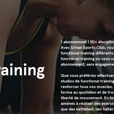
1 abonnement | 50+ disciplin
Avec Urban Sports Club, vous
functional training différent
functional training où vous v
raining
abonnement, sans engagemen
Que vous préfériez effectuer 
studios de functional trainin
renforcer tous vos muscles. 
forme au quotidien et de tro
liberté de mouvement. En fon
amenés à réaliser des exercic
que des kettlebell, des haltè