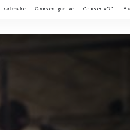
r partenaire
Cours en ligne live
Cours en VOD
Pl