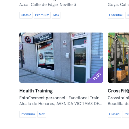
Azca,
Calle de Edgar Neville 3
Goya,
Calle
Classic
Premium
Max
Essential
C
PLUS
Health Training
CrossFit
Entraînement personnel · Functional Training · Pilates · Électrostimulation (EMS)
Crosstraini
Alcala de Henares,
AVENIDA VICTIMAS DEL TERRORISMO, 13, LOCAL 2
Boadilla d
Premium
Max
Classic
Pr