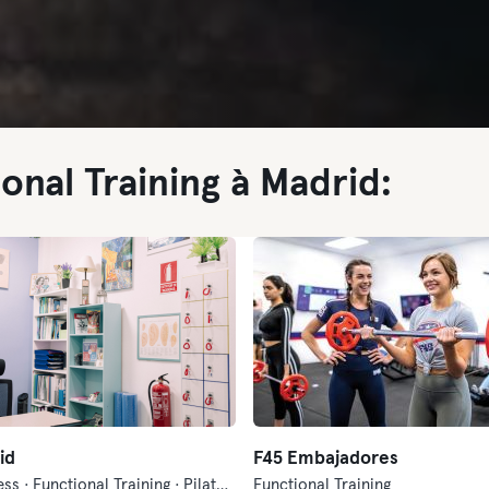
onal Training à Madrid:
id
F45 Embajadores
Boxe · Fitness · Functional Training · Pilates · Pilates Reformer
Functional Training