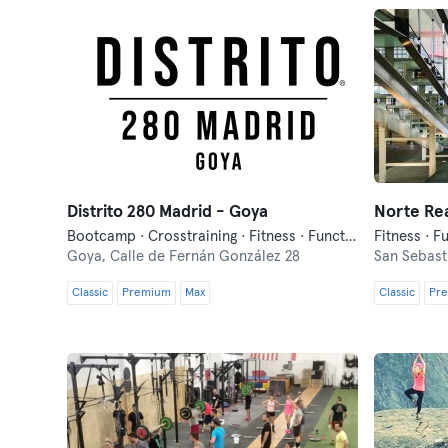
Distrito 280 Madrid - Goya
Norte Rea
Bootcamp · Crosstraining · Fitness · Functional Training · Pilates
Fitness · F
Goya,
Calle de Fernán González 28
San Sebast
Classic
Premium
Max
Classic
Pr