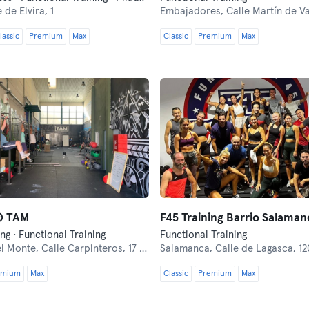
 de Elvira, 1
Embajadores,
Calle Martín de Va
lassic
Premium
Max
Classic
Premium
Max
® TAM
F45 Training Barrio Salaman
ng · Functional Training
Functional Training
el Monte,
Calle Carpinteros, 17 Nave 1, Boadilla del monte
Salamanca,
Calle de Lagasca, 12
emium
Max
Classic
Premium
Max