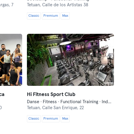
rgas, 7
Tetuan,
Calle de los Artistas 38
Classic
Premium
Max
ca
Hi Fitness Sport Club
Danse · Fitness · Functional Training · Indoor Cycling · Pilates · Yoga
0
Tetuan,
Calle San Enrique, 22
Classic
Premium
Max