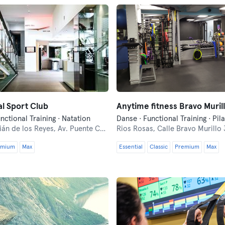
l Sport Club
Anytime fitness Bravo Muril
unctional Training · Natation
Danse · Functional Training · Pila
ián de los Reyes,
Av. Puente Cultural, 1
Rios Rosas,
Calle Bravo Murillo 
emium
Max
Essential
Classic
Premium
Max