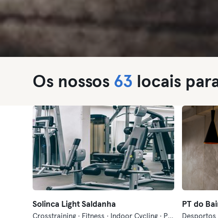
Os nossos
63
locais par
Solinca Light Saldanha
PT do Bai
Crosstraining · Fitness · Indoor Cycling · Pilates · Treinos Funcionais · Yoga