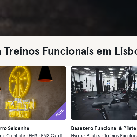
a Treinos Funcionais em Lisb
PLUS
rro Saldanha
Desportos de Combate · EMS · EMS Cardio · Massagem · Pilates · Pilates Reformer · Treinos Funcionais
Hyrox · Pilates · Treinos Funcion