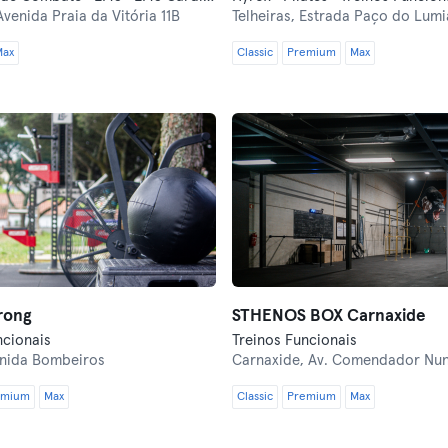
Avenida Praia da Vitória 11B
Telheiras,
Estrada Paço do Lumi
Max
Classic
Premium
Max
rong
STHENOS BOX Carnaxide
ncionais
Treinos Funcionais
nida Bombeiros
Carnaxide,
Av. Comendador Nunes C
emium
Max
Classic
Premium
Max