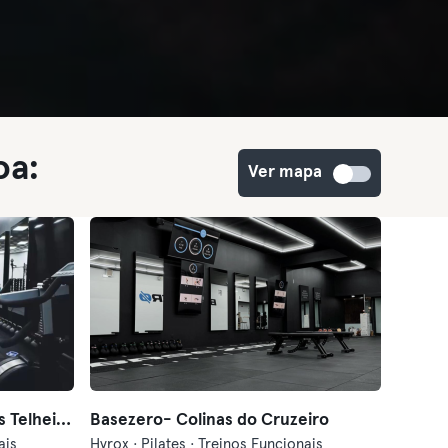
oa:
Ver mapa
Basezero Funcional & Pilates Telheiras
Basezero- Colinas do Cruzeiro
ais
Hyrox · Pilates · Treinos Funcionais