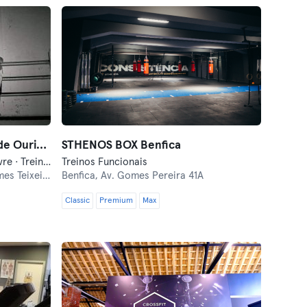
Rounds Academy - Campo de Ourique
STHENOS BOX Benfica
Desportos de Combate · Luta Livre · Treinos Funcionais
Treinos Funcionais
Teixeira 19A
Benfica,
Av. Gomes Pereira 41A
Classic
Premium
Max