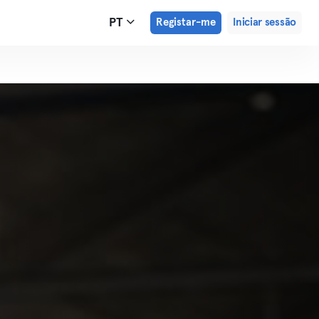
PT
Registar-me
Iniciar sessão