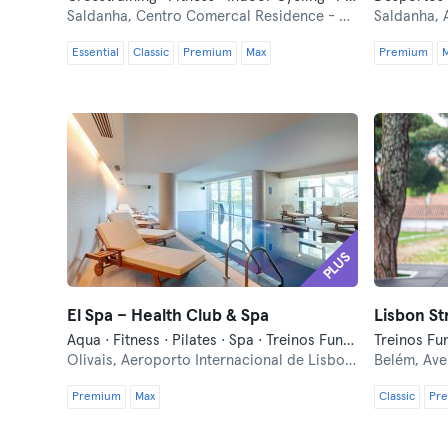
Saldanha,
Centro Comercal Residence - Avenida Fontes Pereira de Melo nº 0.10
Saldanha,
Essential
Classic
Premium
Max
Premium
PLUS
El Spa – Health Club & Spa
Lisbon St
Aqua · Fitness · Pilates · Spa · Treinos Funcionais · Yoga
Treinos Fu
Olivais,
Aeroporto Internacional de Lisboa, Rua C Nº2 1749-125
Belém,
Ave
Premium
Max
Classic
Pr