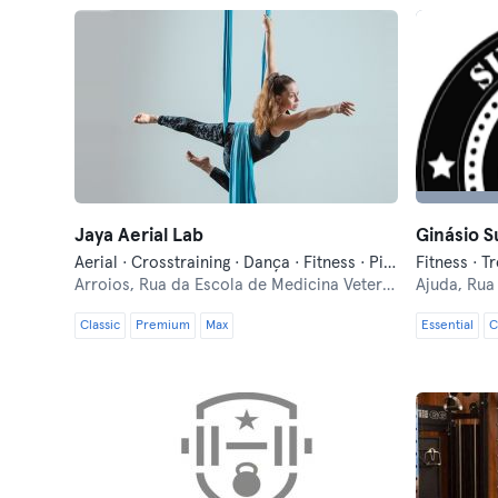
Jaya Aerial Lab
Ginásio S
Aerial · Crosstraining · Dança · Fitness · Pilates · Pole Dance · Treinos Funcionais · Yoga
Fitness · T
Arroios,
Rua da Escola de Medicina Veterinária 15
Ajuda,
Rua
Classic
Premium
Max
Essential
C