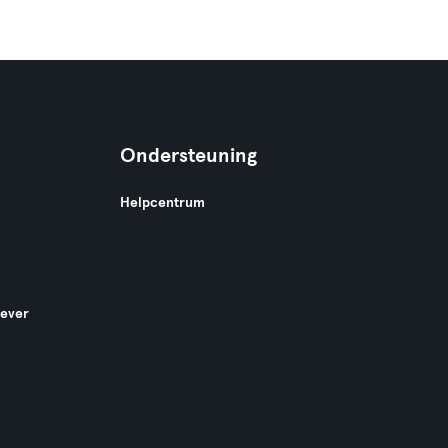
Ondersteuning
Helpcentrum
gever