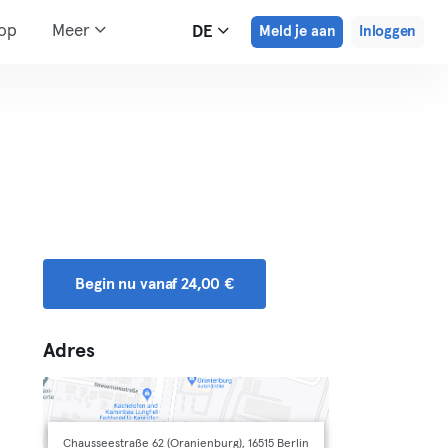
hop
Meer
DE
Meld je aan
Inloggen
Begin nu vanaf 24,00 €
Adres
Chausseestraße 62 (Oranienburg), 16515 Berlin