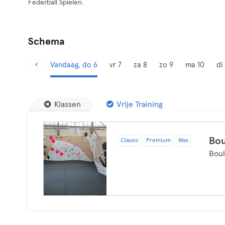
Federball Spielen.
Schema
Vandaag, do 6
vr 7
za 8
zo 9
ma 10
di 
Klassen
Vrije Training
Bou
Classic
Premium
Max
Bou