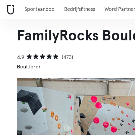
Sportaanbod
Bedrijfsfitness
Word Partne
FamilyRocks Boul
4.9
(473)
Boulderen