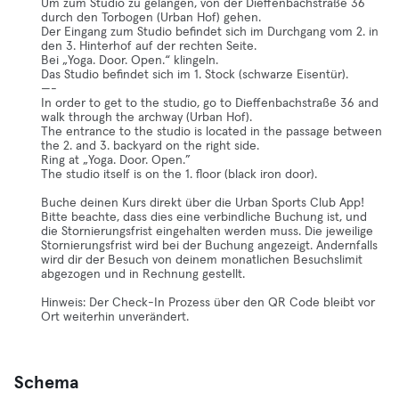
Um zum Studio zu gelangen, von der Dieffenbachstraße 36
durch den Torbogen (Urban Hof) gehen.
Der Eingang zum Studio befindet sich im Durchgang vom 2. in
den 3. Hinterhof auf der rechten Seite.
Bei „Yoga. Door. Open.“ klingeln.
Das Studio befindet sich im 1. Stock (schwarze Eisentür).
—-
In order to get to the studio, go to Dieffenbachstraße 36 and
walk through the archway (Urban Hof).
The entrance to the studio is located in the passage between
the 2. and 3. backyard on the right side.
Ring at „Yoga. Door. Open.”
The studio itself is on the 1. floor (black iron door).
Buche deinen Kurs direkt über die Urban Sports Club App!
Bitte beachte, dass dies eine verbindliche Buchung ist, und
die Stornierungsfrist eingehalten werden muss. Die jeweilige
Stornierungsfrist wird bei der Buchung angezeigt. Andernfalls
wird dir der Besuch von deinem monatlichen Besuchslimit
abgezogen und in Rechnung gestellt.
Hinweis: Der Check-In Prozess über den QR Code bleibt vor
Ort weiterhin unverändert.
Schema