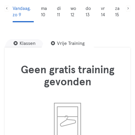
Vandaag,
ma
di
wo
do
vr
za
zo 9
10
11
12
13
14
15
Klassen
Vrije Training
Geen gratis training
gevonden