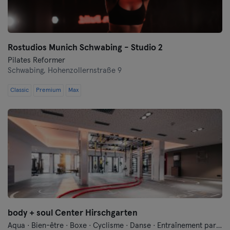
Frankfurt an der Oder
Freiburg
Rostudios Munich Schwabing - Studio 2
Fulda
Pilates Reformer
Schwabing,
Hohenzollernstraße 9
Göppingen
Classic
Premium
Max
Halle
Hambourg
Hanau
Hanovre
Heidelberg
body + soul Center Hirschgarten
Heidenheim
Aqua · Bien-être · Boxe · Cyclisme · Danse · Entraînement par vibration · Fitness · Functional Training · Indoor Cycling · Natation · Pilates · Yoga