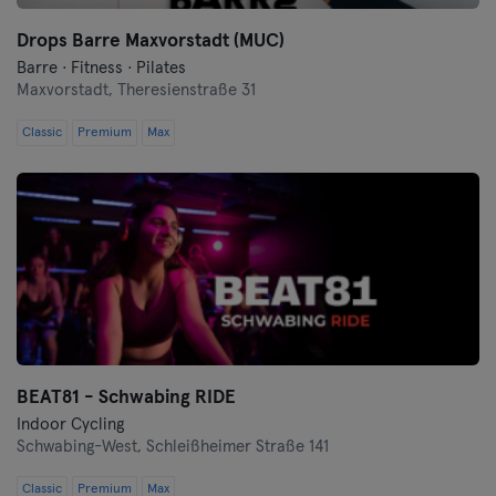
Oberhausen
Drops Barre Maxvorstadt (MUC)
Barre · Fitness · Pilates
Maxvorstadt,
Passau
Theresienstraße 31
Classic
Premium
Max
Potsdam
Ravensburg
Ratisbonne
Reutlingen
Rostock
BEAT81 - Schwabing RIDE
Saarbrücken
Indoor Cycling
Schwabing-West,
Schleißheimer Straße 141
Saarlouis
Classic
Premium
Max