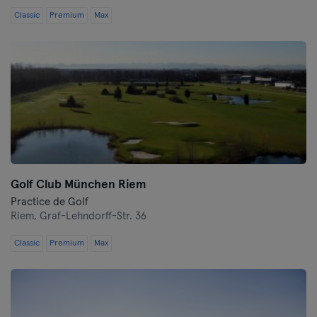
Classic
Premium
Max
Golf Club München Riem
Practice de Golf
Riem,
Graf-Lehndorff-Str. 36
Classic
Premium
Max