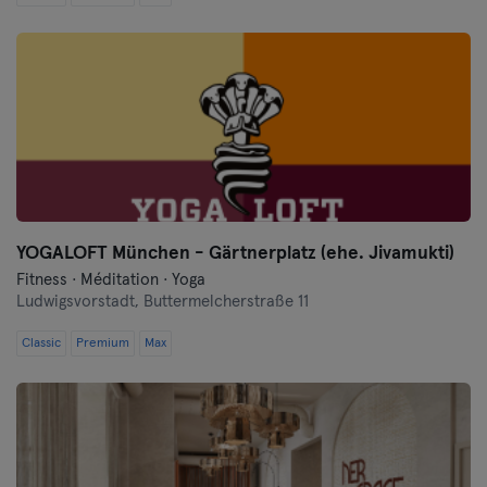
Schwerin
Siegen
Straubing
Stuttgart
Trier
YOGALOFT München - Gärtnerplatz (ehe. Jivamukti)
Ulm
Fitness · Méditation · Yoga
Ludwigsvorstadt,
Buttermelcherstraße 11
Weiden
Classic
Premium
Max
Wiesbaden
Wolfsburg
Wuppertal