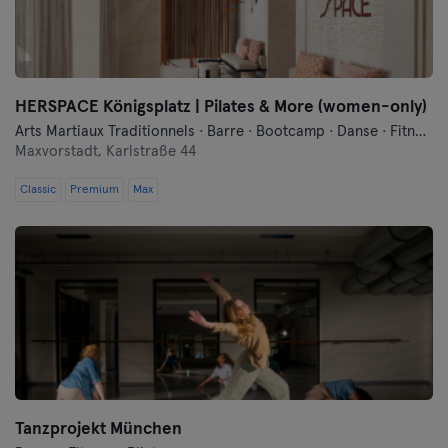
Wurtzbourg
Zwickau
HERSPACE Königsplatz | Pilates & More (women-only)
Arts Martiaux Traditionnels · Barre · Bootcamp · Danse · Fitness · Hyrox · Méditation · Pilates · Yoga
Maxvorstadt,
Karlstraße 44
Classic
Premium
Max
Tanzprojekt München