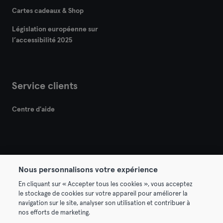
Cartes cadeaux & Shop
Législation européenne sur
l’accessibilité 2025
Service clients
Centre d'aide
Nous personnalisons votre expérience
© 2026 Urban Sports Group GmbH. All rights reserved.
En cliquant sur « Accepter tous les cookies », vous acceptez
Conditions générales
Politique de confidentialité
le stockage de cookies sur votre appareil pour améliorer la
navigation sur le site, analyser son utilisation et contribuer à
Mentions légales
Résilier les contrats ici
nos efforts de marketing.