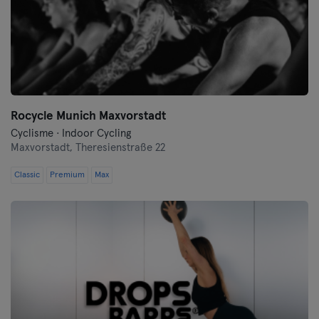
Landshut
Leipzig
Lubeck
Magdeburg
Rocycle Munich Maxvorstadt
Cyclisme · Indoor Cycling
Mayence
Maxvorstadt,
Theresienstraße 22
Classic
Premium
Mannheim
Max
Moenchengladbach
Munich
Münster
Nuremberg