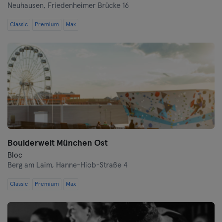
Neuhausen,
Friedenheimer Brücke 16
Hof
Classic
Premium
Max
Homburg
Ingolstadt
Karlsruhe
Kassel
Kiel
Boulderwelt München Ost
Bloc
Clèves
Berg am Laim,
Hanne-Hiob-Straße 4
Cologne
Classic
Premium
Max
Konstanz