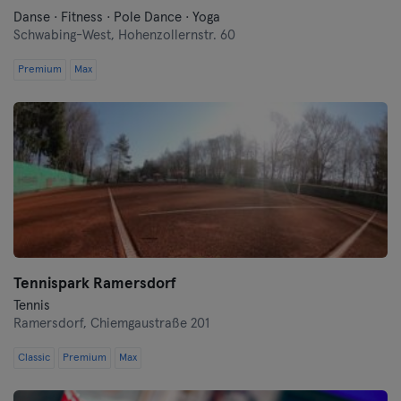
Danse · Fitness · Pole Dance · Yoga
Schwabing-West,
Hohenzollernstr. 60
Premium
Max
Tennispark Ramersdorf
Tennis
Ramersdorf,
Chiemgaustraße 201
Classic
Premium
Max