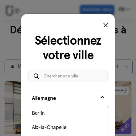
Inscrivez-vous
FR
Découvrez nos studios à
Sélectionnez
Munich
votre ville
Membres individuels
Max abonnement
Sponsorisé
Allemagne
Berlin
PLUS
Aix-la-Chapelle