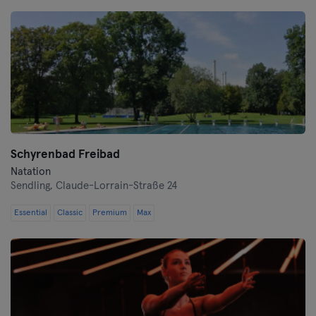
Darmstadt
Dortmund
Dresde
Duisbourg
Schyrenbad Freibad
Düsseldorf
Natation
Sendling,
Claude-Lorrain-Straße 24
Erfurt
Essential
Classic
Premium
Max
Essen
Flensbourg
Francfort