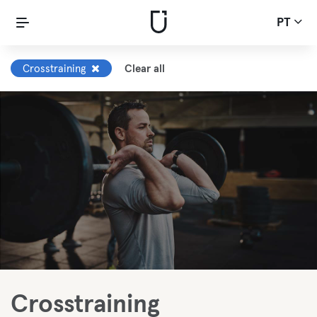
PT
Crosstraining
Clear all
Crosstraining