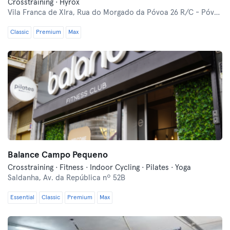
Crosstraining · Hyrox
Vila Franca de XIra,
Rua do Morgado da Póvoa 26 R/C - Póvoa de Santa Iria
Classic
Premium
Max
Balance Campo Pequeno
Crosstraining · Fitness · Indoor Cycling · Pilates · Yoga
Saldanha,
Av. da República nº 52B
Essential
Classic
Premium
Max