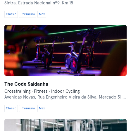
Sintra,
Estrada Nacional nº9, Km 18
Classic
Premium
Max
The Code Saldanha
Crosstraining · Fitness · Indoor Cycling
Avenidas Novas,
Rua Engenheiro VIeira da Silva, Mercado 31 de Janeiro
Classic
Premium
Max