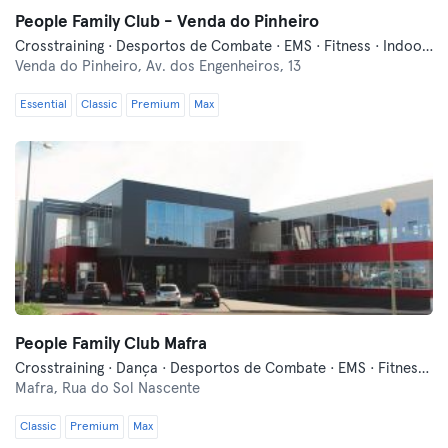
People Family Club - Venda do Pinheiro
Crosstraining · Desportos de Combate · EMS · Fitness · Indoor Cycling · Pilates · Yoga
Venda do Pinheiro,
Av. dos Engenheiros, 13
Essential
Classic
Premium
Max
People Family Club Mafra
Crosstraining · Dança · Desportos de Combate · EMS · Fitness · Indoor Cycling · Natação · Pilates · Yoga
Mafra,
Rua do Sol Nascente
Classic
Premium
Max