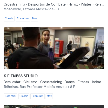
Crosstraining · Desportos de Combate · Hyrox · Pilates · Relaxamento
Moscavide,
Estrada Moscavide 8D
Classic
Premium
Max
K FITNESS STUDIO
Bem-estar · Ciclismo · Crosstraining · Dança · Fitness · Indoor Cycling · Luta Livre · Pilates · Treino Militar · Treinos Funcionais · Yoga
Telheiras,
Rua Professor Moisés Amzalak 8 F
Essential
Classic
Premium
Max