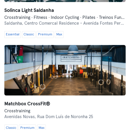
Solinca Light Saldanha
Crosstraining · Fitness · Indoor Cycling · Pilates · Treinos Funcionais · Yoga
Saldanha,
Centro Comercal Residence - Avenida Fontes Pereira de Melo nº 0.10
Essential
Classic
Premium
Max
Matchbox CrossFit®
Crosstraining
Avenidas Novas,
Rua Dom Luís de Noronha 25
Classic
Premium
Max