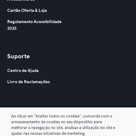
Cartão Oferta & Loja
Regulamento Acessibilidade
2025
Suporte
Centro de Ajuda
Livro de Reclamações
Ao clicar em "Aceitar todos os cookies", concorda com o
armazenamento de cookies no seu dispositivo para
© 2026 Urban Sports Group GmbH. All rights reserved.
melhorar a navegação no site, analisar a utilização do site e
Termos & Condições
Privacidade
Imprimir
ajudar nas nossas iniciativas de marketing.